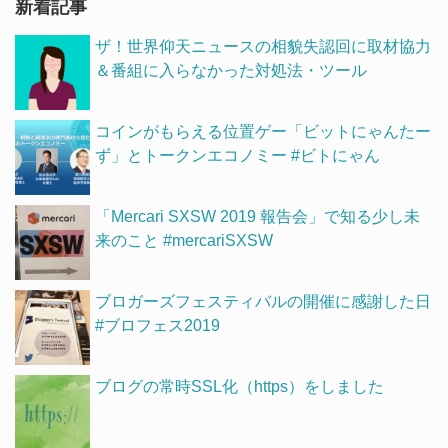
新着記事
ザ！世界仰天ニュースの相貌失認回に取材協力
＆番組に入らなかった対処法・ツール
コインがもらえる位置ゲー「ビットにゃんたー
ず」とトークンエコノミー #ビトにゃん
「Mercari SXSW 2019 報告会」で知る少し未
来のこと #mercariSXSW
ブロガーズフェスティバルの開催に感謝した日
#ブロフェス2019
ブログの常時SSL化（https）をしました