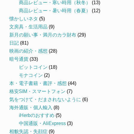
商品レビュー・寒い時用（秋冬）
(13)
商品レビュー・暑い時用（春夏）
(12)
懐かしいネタ
(5)
文房具・生活用品
(9)
新月の願い事・満月のカラ財布
(29)
日記
(81)
映画の紹介・感想
(28)
暗号通貨
(33)
ビットコイン
(18)
モナコイン
(2)
本・電子書籍・書評・感想
(44)
格安SIM・スマートフォン
(7)
気をつけて・だまされないように
(6)
海外通販・個人輸入
(8)
iHerbのおすすめ
(5)
中国通販・AliExpress
(3)
相貌失認・失顔症
(9)