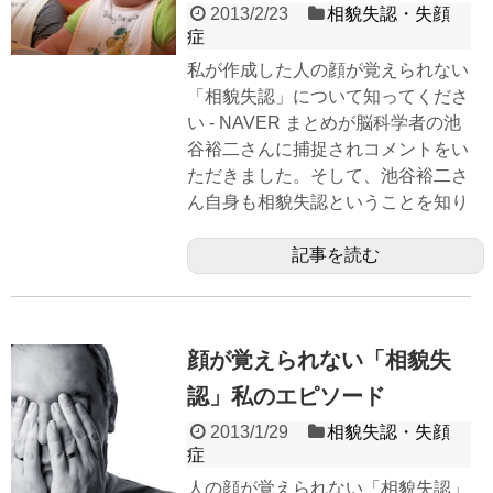
2013/2/23
相貌失認・失顔
症
私が作成した人の顔が覚えられない
「相貌失認」について知ってくださ
い - NAVER まとめが脳科学者の池
谷裕二さんに捕捉されコメントをい
ただきました。そして、池谷裕二さ
ん自身も相貌失認ということを知り
記事を読む
顔が覚えられない「相貌失
認」私のエピソード
2013/1/29
相貌失認・失顔
症
人の顔が覚えられない「相貌失認」