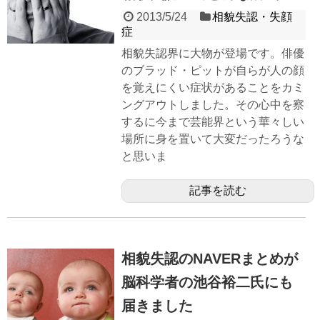
2013/5/24
相貌失認・失顔
症
相貌失認界に大物が登場です。俳優
のブラッド・ピットが自らが人の顔
を覚えにくい症状があることをカミ
ングアウトしました。その心中を察
するに今まで芸能界という華々しい
場所に身を置いて大変だったろうな
と思いま
記事を読む
相貌失認のNAVERまとめが
脳科学者の池谷裕二氏にも
届きました