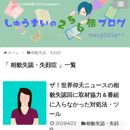
しゅうまいの256倍ブログ neophilia++
ホーム
相貌失認・失顔症
相貌失認・失顔症
一覧
ザ！世界仰天ニュースの相
貌失認回に取材協力＆番組
に入らなかった対処法・ツ
ール
2019/4/23
相貌失認・失顔
症