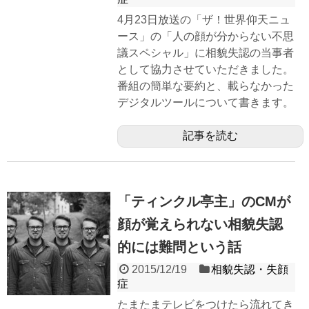
4月23日放送の「ザ！世界仰天ニュ
ース」の「人の顔が分からない不思
議スペシャル」に相貌失認の当事者
として協力させていただきました。
番組の簡単な要約と、載らなかった
デジタルツールについて書きます。
記事を読む
「ティンクル亭主」のCMが
顔が覚えられない相貌失認
的には難問という話
2015/12/19
相貌失認・失顔
症
たまたまテレビをつけたら流れてき