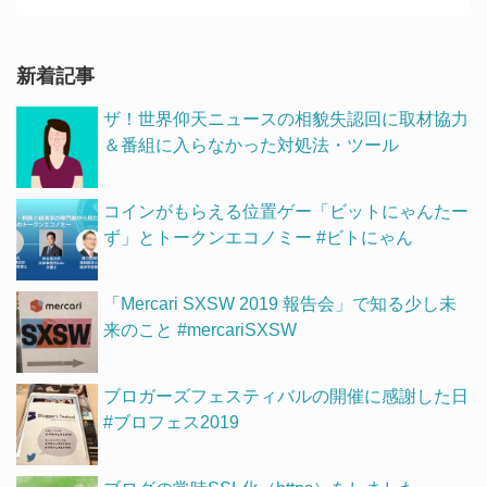
新着記事
ザ！世界仰天ニュースの相貌失認回に取材協力
＆番組に入らなかった対処法・ツール
コインがもらえる位置ゲー「ビットにゃんたー
ず」とトークンエコノミー #ビトにゃん
「Mercari SXSW 2019 報告会」で知る少し未
来のこと #mercariSXSW
ブロガーズフェスティバルの開催に感謝した日
#ブロフェス2019