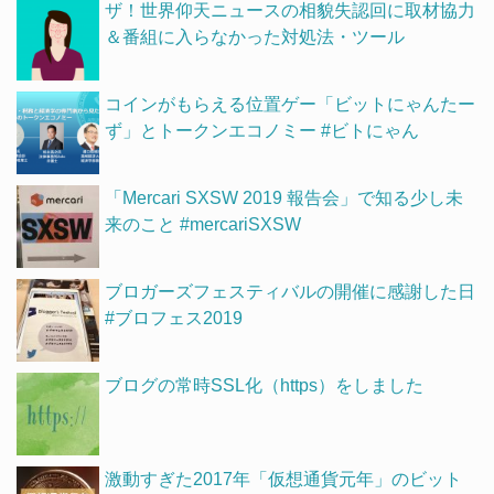
ザ！世界仰天ニュースの相貌失認回に取材協力
＆番組に入らなかった対処法・ツール
コインがもらえる位置ゲー「ビットにゃんたー
ず」とトークンエコノミー #ビトにゃん
「Mercari SXSW 2019 報告会」で知る少し未
来のこと #mercariSXSW
ブロガーズフェスティバルの開催に感謝した日
#ブロフェス2019
ブログの常時SSL化（https）をしました
激動すぎた2017年「仮想通貨元年」のビット