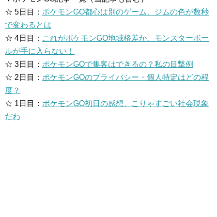
☆ 5日目：
ポケモンGO都心は別のゲーム、ジムの色が数秒
で変わるとは
☆ 4日目：
これがポケモンGO地域格差か、モンスターボー
ルが手に入らない！
☆ 3日目：
ポケモンGOで集客はできるの？私の目撃例
☆ 2日目：
ポケモンGOのプライバシー・個人特定はどの程
度？
☆ 1日目：
ポケモンGO初日の感想、こりゃすごい社会現象
だわ