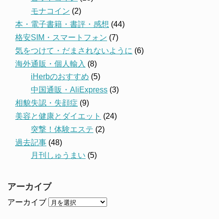
モナコイン
(2)
本・電子書籍・書評・感想
(44)
格安SIM・スマートフォン
(7)
気をつけて・だまされないように
(6)
海外通販・個人輸入
(8)
iHerbのおすすめ
(5)
中国通販・AliExpress
(3)
相貌失認・失顔症
(9)
美容と健康とダイエット
(24)
突撃！体験エステ
(2)
過去記事
(48)
月刊しゅうまい
(5)
アーカイブ
アーカイブ