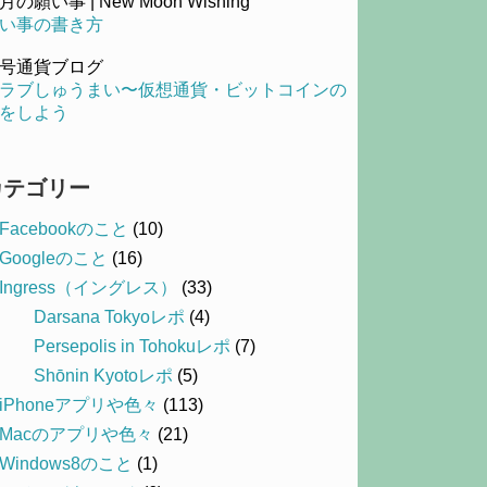
月の願い事 | New Moon Wishing
い事の書き方
号通貨ブログ
ラブしゅうまい〜仮想通貨・ビットコインの
をしよう
カテゴリー
Facebookのこと
(10)
Googleのこと
(16)
Ingress（イングレス）
(33)
Darsana Tokyoレポ
(4)
Persepolis in Tohokuレポ
(7)
Shōnin Kyotoレポ
(5)
iPhoneアプリや色々
(113)
Macのアプリや色々
(21)
Windows8のこと
(1)