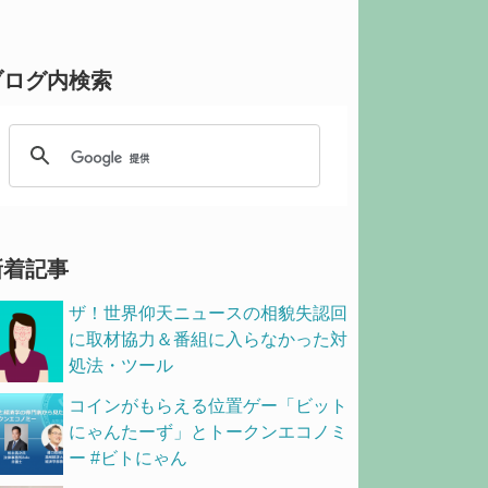
ブログ内検索
新着記事
ザ！世界仰天ニュースの相貌失認回
に取材協力＆番組に入らなかった対
処法・ツール
コインがもらえる位置ゲー「ビット
にゃんたーず」とトークンエコノミ
ー #ビトにゃん