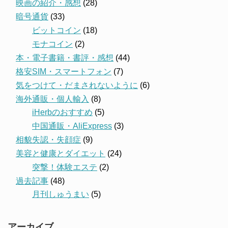
映画の紹介・感想
(28)
暗号通貨
(33)
ビットコイン
(18)
モナコイン
(2)
本・電子書籍・書評・感想
(44)
格安SIM・スマートフォン
(7)
気をつけて・だまされないように
(6)
海外通販・個人輸入
(8)
iHerbのおすすめ
(5)
中国通販・AliExpress
(3)
相貌失認・失顔症
(9)
美容と健康とダイエット
(24)
突撃！体験エステ
(2)
過去記事
(48)
月刊しゅうまい
(5)
アーカイブ