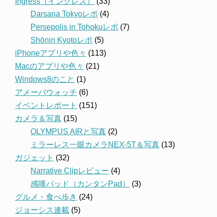
Ingress（イングレス）
(33)
Darsana Tokyoレポ
(4)
Persepolis in Tohokuレポ
(7)
Shōnin Kyotoレポ
(5)
iPhoneアプリや色々
(113)
Macのアプリや色々
(21)
Windows8のこと
(1)
アメーバウォッチ
(6)
イベントレポート
(151)
カメラ＆写真
(15)
OLYMPUS AIRと写真
(2)
ミラーレス一眼カメラNEX-5T＆写真
(13)
ガジェット
(32)
Narrative Clipレビュー
(4)
感嘆パッド（カンタンPad）
(3)
グルメ・食べ歩き
(24)
ジョーシス連載
(5)