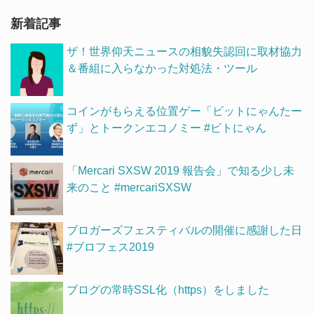
新着記事
ザ！世界仰天ニュースの相貌失認回に取材協力
＆番組に入らなかった対処法・ツール
コインがもらえる位置ゲー「ビットにゃんたー
ず」とトークンエコノミー #ビトにゃん
「Mercari SXSW 2019 報告会」で知る少し未
来のこと #mercariSXSW
ブロガーズフェスティバルの開催に感謝した日
#ブロフェス2019
ブログの常時SSL化（https）をしました