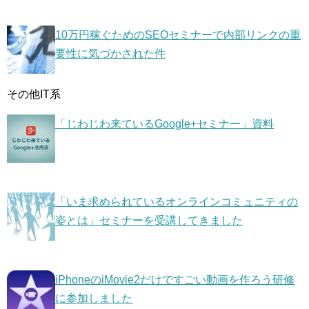
10万円稼ぐためのSEOセミナーで内部リンクの重
要性に気づかされた件
その他IT系
「じわじわ来ているGoogle+セミナー」資料
「いま求められているオンラインコミュニティの
姿とは」セミナーを受講してきました
iPhoneのiMovie2だけですごい動画を作ろう研修
に参加しました