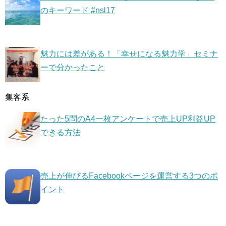
のキーワード #nsl17
魅力には差がある！「幸せになる魅力学」セミナ
ーで分かったこと
集客系
たった5問のA4一枚アンケートで売上UP利益UP
できる方法
売上が伸びるFacebookページを運営する3つのポ
イント