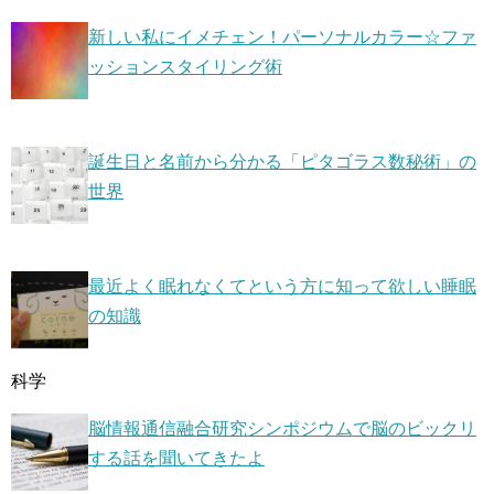
新しい私にイメチェン！パーソナルカラー☆ファ
ッションスタイリング術
誕生日と名前から分かる「ピタゴラス数秘術」の
世界
最近よく眠れなくてという方に知って欲しい睡眠
の知識
科学
脳情報通信融合研究シンポジウムで脳のビックリ
する話を聞いてきたよ