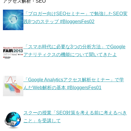
アクセス解析・SEO
「ブロガー向けSEOセミナー」で勉強したSEO実
践8つのステップ #BloggersFes02
「スマホ時代に必要な3つの分析方法」でGoogle
アナリティクスの機能について聞いてきたよ
「Google Analyticsアクセス解析セミナー」で学
んだWeb解析の基本 #BloggersFes01
スクーの授業「SEO対策を考える前に考えるべき
こと」を受講して