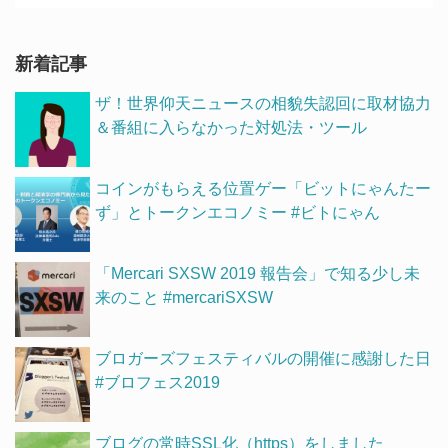
新着記事
ザ！世界仰天ニュースの相貌失認回に取材協力
＆番組に入らなかった対処法・ツール
コインがもらえる位置ゲー「ビットにゃんたー
ず」とトークンエコノミー #ビトにゃん
「Mercari SXSW 2019 報告会」で知る少し未
来のこと #mercariSXSW
ブロガーズフェスティバルの開催に感謝した日
#ブロフェス2019
ブログの常時SSL化（https）をしました