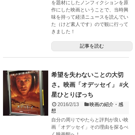
を題材にしたノンフィクションを原
作にした映画ということで、当時興
味を持って経済ニュースを読んでい
た（けど素人です）ので観に行って
きました！
記事を読む
希望を失わないことの大切
さ。映画「オデッセイ」 #火
星ひとりぼっち
2016/2/13
映画の紹介・感
想
自分の周りでやたらと評判が良い映
画「オデッセイ」その理由を探るべ
く映画館へ！