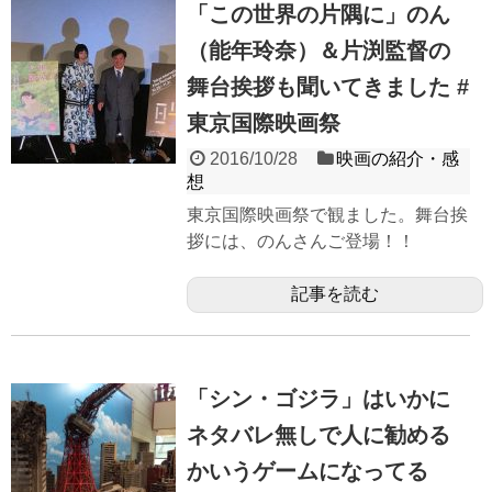
「この世界の片隅に」のん
（能年玲奈）＆片渕監督の
舞台挨拶も聞いてきました #
東京国際映画祭
2016/10/28
映画の紹介・感
想
東京国際映画祭で観ました。舞台挨
拶には、のんさんご登場！！
記事を読む
「シン・ゴジラ」はいかに
ネタバレ無しで人に勧める
かいうゲームになってる