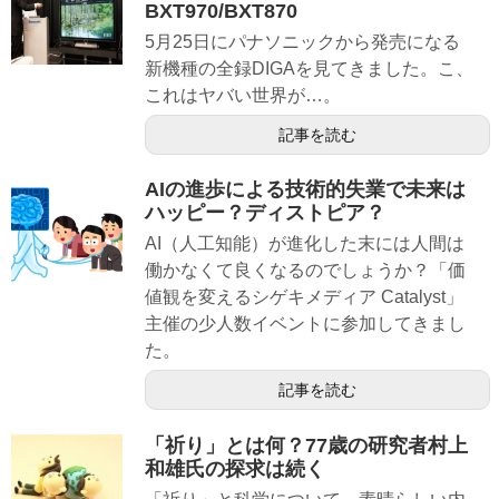
BXT970/BXT870
5月25日にパナソニックから発売になる
新機種の全録DIGAを見てきました。こ、
これはヤバい世界が…。
記事を読む
AIの進歩による技術的失業で未来は
ハッピー？ディストピア？
AI（人工知能）が進化した末には人間は
働かなくて良くなるのでしょうか？「価
値観を変えるシゲキメディア Catalyst」
主催の少人数イベントに参加してきまし
た。
記事を読む
「祈り」とは何？77歳の研究者村上
和雄氏の探求は続く