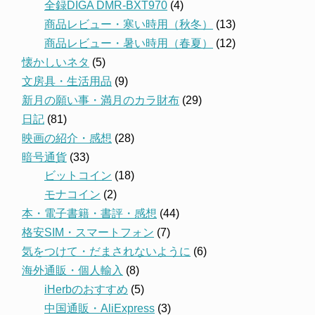
全録DIGA DMR-BXT970
(4)
商品レビュー・寒い時用（秋冬）
(13)
商品レビュー・暑い時用（春夏）
(12)
懐かしいネタ
(5)
文房具・生活用品
(9)
新月の願い事・満月のカラ財布
(29)
日記
(81)
映画の紹介・感想
(28)
暗号通貨
(33)
ビットコイン
(18)
モナコイン
(2)
本・電子書籍・書評・感想
(44)
格安SIM・スマートフォン
(7)
気をつけて・だまされないように
(6)
海外通販・個人輸入
(8)
iHerbのおすすめ
(5)
中国通販・AliExpress
(3)