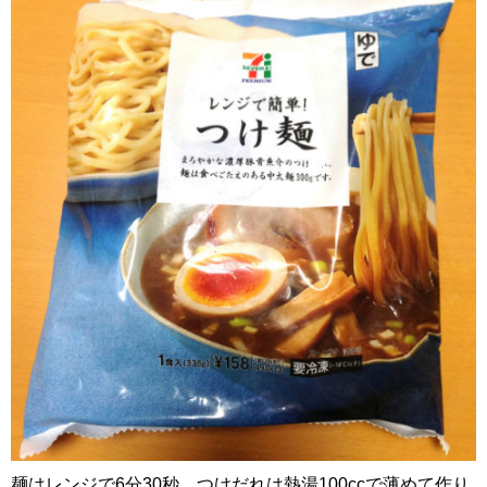
麺はレンジで6分30秒、つけだれは熱湯100ccで薄めて作り