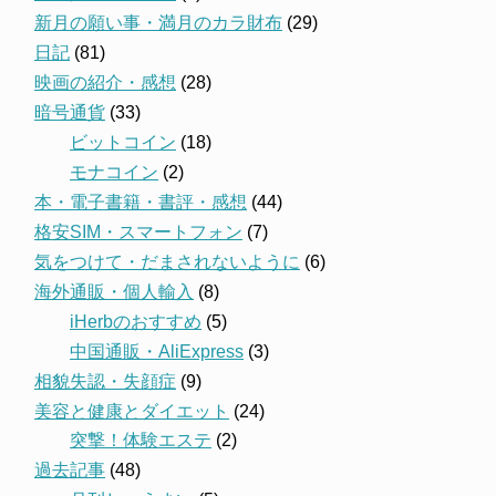
新月の願い事・満月のカラ財布
(29)
日記
(81)
映画の紹介・感想
(28)
暗号通貨
(33)
ビットコイン
(18)
モナコイン
(2)
本・電子書籍・書評・感想
(44)
格安SIM・スマートフォン
(7)
気をつけて・だまされないように
(6)
海外通販・個人輸入
(8)
iHerbのおすすめ
(5)
中国通販・AliExpress
(3)
相貌失認・失顔症
(9)
美容と健康とダイエット
(24)
突撃！体験エステ
(2)
過去記事
(48)