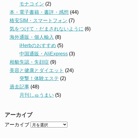
モナコイン
(2)
本・電子書籍・書評・感想
(44)
格安SIM・スマートフォン
(7)
気をつけて・だまされないように
(6)
海外通販・個人輸入
(8)
iHerbのおすすめ
(5)
中国通販・AliExpress
(3)
相貌失認・失顔症
(9)
美容と健康とダイエット
(24)
突撃！体験エステ
(2)
過去記事
(48)
月刊しゅうまい
(5)
アーカイブ
アーカイブ