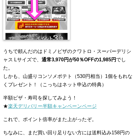
うちで頼んだのはドミノピザのクワトロ・スーパーデリシ
ャス Lサイズで、
通常3,970円が50％OFFの1,985円
でし
た。
しかも、山盛りコンソメポテト（530円相当）1個をもれな
くプレゼント！（こっちはネット申込の特典）
半額ピザ・寿司を探してみよう！
★
楽天デリバリー半額キャンペーンページ
これで、ポイント倍率がまた上がったぞ。
ちなみに、まだ買い回り足りない方には送料込み158円の