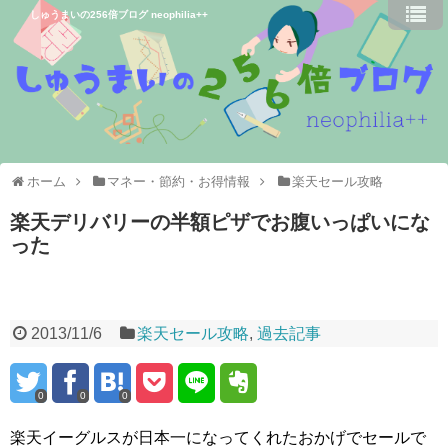
しゅうまいの256倍ブログ neophilia++
ホーム
マネー・節約・お得情報
楽天セール攻略
楽天デリバリーの半額ピザでお腹いっぱいにな
った
2013/11/6
楽天セール攻略
,
過去記事
0
0
0
楽天イーグルスが日本一になってくれたおかげでセールで