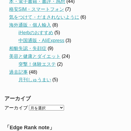
本・電子書籍・書評・感想
(44)
格安SIM・スマートフォン
(7)
気をつけて・だまされないように
(6)
海外通販・個人輸入
(8)
iHerbのおすすめ
(5)
中国通販・AliExpress
(3)
相貌失認・失顔症
(9)
美容と健康とダイエット
(24)
突撃！体験エステ
(2)
過去記事
(48)
月刊しゅうまい
(5)
アーカイブ
アーカイブ
「Edge Rank note」