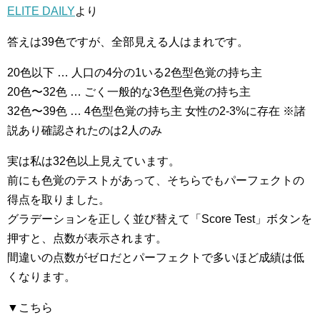
ELITE DAILY
より
答えは39色ですが、全部見える人はまれです。
20色以下 … 人口の4分の1いる2色型色覚の持ち主
20色〜32色 … ごく一般的な3色型色覚の持ち主
32色〜39色 … 4色型色覚の持ち主 女性の2-3%に存在 ※諸
説あり確認されたのは2人のみ
実は私は32色以上見えています。
前にも色覚のテストがあって、そちらでもパーフェクトの
得点を取りました。
グラデーションを正しく並び替えて「Score Test」ボタンを
押すと、点数が表示されます。
間違いの点数がゼロだとパーフェクトで多いほど成績は低
くなります。
▼こちら