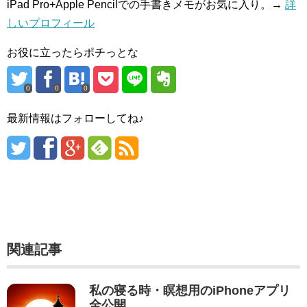
iPad Pro+Apple Pencilでの手書きメモがお気に入り。→
詳
しいプロフィール
お役に立ったらポチっとな
0
0
0
最新情報はフォローしてね♪
関連記事
私の寝る時・瞑想用のiPhoneアプリ
全公開