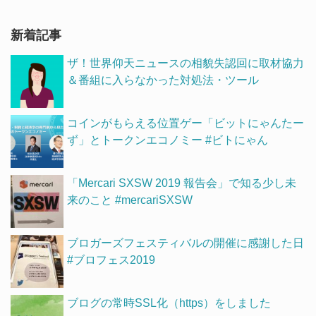
新着記事
ザ！世界仰天ニュースの相貌失認回に取材協力
＆番組に入らなかった対処法・ツール
コインがもらえる位置ゲー「ビットにゃんたー
ず」とトークンエコノミー #ビトにゃん
「Mercari SXSW 2019 報告会」で知る少し未
来のこと #mercariSXSW
ブロガーズフェスティバルの開催に感謝した日
#ブロフェス2019
ブログの常時SSL化（https）をしました