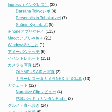
Ingress（イングレス）
(33)
Darsana Tokyoレポ
(4)
Persepolis in Tohokuレポ
(7)
Shōnin Kyotoレポ
(5)
iPhoneアプリや色々
(113)
Macのアプリや色々
(21)
Windows8のこと
(1)
アメーバウォッチ
(6)
イベントレポート
(151)
カメラ＆写真
(15)
OLYMPUS AIRと写真
(2)
ミラーレス一眼カメラNEX-5T＆写真
(13)
ガジェット
(32)
Narrative Clipレビュー
(4)
感嘆パッド（カンタンPad）
(3)
グルメ・食べ歩き
(24)