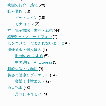
映画の紹介・感想
(28)
暗号通貨
(33)
ビットコイン
(18)
モナコイン
(2)
本・電子書籍・書評・感想
(44)
格安SIM・スマートフォン
(7)
気をつけて・だまされないように
(6)
海外通販・個人輸入
(8)
iHerbのおすすめ
(5)
中国通販・AliExpress
(3)
相貌失認・失顔症
(9)
美容と健康とダイエット
(24)
突撃！体験エステ
(2)
過去記事
(48)
月刊しゅうまい
(5)