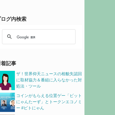
ブログ内検索
新着記事
ザ！世界仰天ニュースの相貌失認回
に取材協力＆番組に入らなかった対
処法・ツール
コインがもらえる位置ゲー「ビット
にゃんたーず」とトークンエコノミ
ー #ビトにゃん