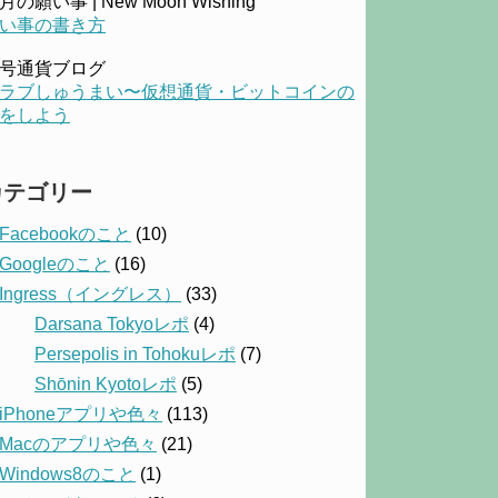
月の願い事 | New Moon Wishing
い事の書き方
号通貨ブログ
ラブしゅうまい〜仮想通貨・ビットコインの
をしよう
カテゴリー
Facebookのこと
(10)
Googleのこと
(16)
Ingress（イングレス）
(33)
Darsana Tokyoレポ
(4)
Persepolis in Tohokuレポ
(7)
Shōnin Kyotoレポ
(5)
iPhoneアプリや色々
(113)
Macのアプリや色々
(21)
Windows8のこと
(1)