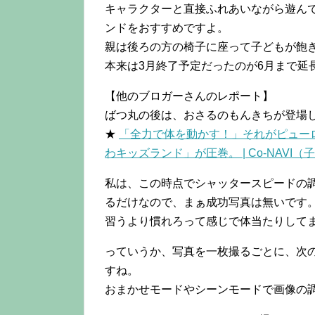
キャラクターと直接ふれあいながら遊ん
ンドをおすすめですよ。
親は後ろの方の椅子に座って子どもが飽
本来は3月終了予定だったのが6月まで延
【他のブロガーさんのレポート】
ばつ丸の後は、おさるのもんきちが登場
★
「全力で体を動かす！」それがピュー
わキッズランド」が圧巻。 | Co-NAVI
私は、この時点でシャッタースピードの
るだけなので、まぁ成功写真は無いです
習うより慣れろって感じで体当たりして
っていうか、写真を一枚撮るごとに、次
すね。
おまかせモードやシーンモードで画像の