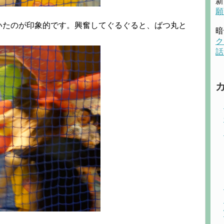
新
願
いたのが印象的です。興奮してぐるぐると、ばつ丸と
暗
ク
話