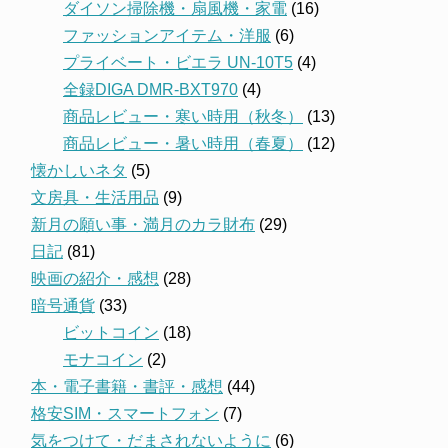
ダイソン掃除機・扇風機・家電
(16)
ファッションアイテム・洋服
(6)
プライベート・ビエラ UN-10T5
(4)
全録DIGA DMR-BXT970
(4)
商品レビュー・寒い時用（秋冬）
(13)
商品レビュー・暑い時用（春夏）
(12)
懐かしいネタ
(5)
文房具・生活用品
(9)
新月の願い事・満月のカラ財布
(29)
日記
(81)
映画の紹介・感想
(28)
暗号通貨
(33)
ビットコイン
(18)
モナコイン
(2)
本・電子書籍・書評・感想
(44)
格安SIM・スマートフォン
(7)
気をつけて・だまされないように
(6)