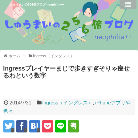
しゅうまいの256倍ブログ neophilia++
ホーム
Ingress（イングレス）
Ingressプレイヤーまじで歩きすぎそりゃ痩せ
るわという数字
2014/7/31
Ingress（イングレス）
,
iPhoneアプリや
色々
0
0
0