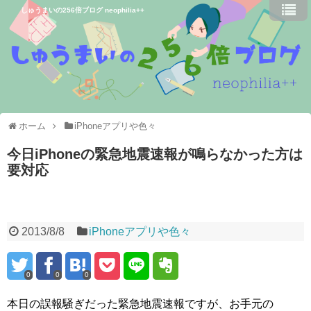
しゅうまいの256倍ブログ neophilia++
ホーム
iPhoneアプリや色々
今日iPhoneの緊急地震速報が鳴らなかった方は
要対応
2013/8/8
iPhoneアプリや色々
0
0
0
本日の誤報騒ぎだった緊急地震速報ですが、お手元の