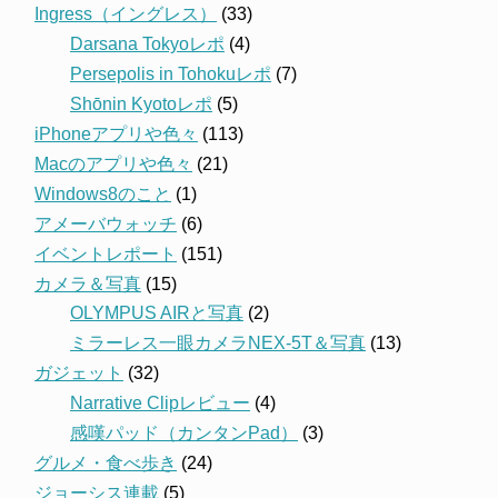
Ingress（イングレス）
(33)
Darsana Tokyoレポ
(4)
Persepolis in Tohokuレポ
(7)
Shōnin Kyotoレポ
(5)
iPhoneアプリや色々
(113)
Macのアプリや色々
(21)
Windows8のこと
(1)
アメーバウォッチ
(6)
イベントレポート
(151)
カメラ＆写真
(15)
OLYMPUS AIRと写真
(2)
ミラーレス一眼カメラNEX-5T＆写真
(13)
ガジェット
(32)
Narrative Clipレビュー
(4)
感嘆パッド（カンタンPad）
(3)
グルメ・食べ歩き
(24)
ジョーシス連載
(5)