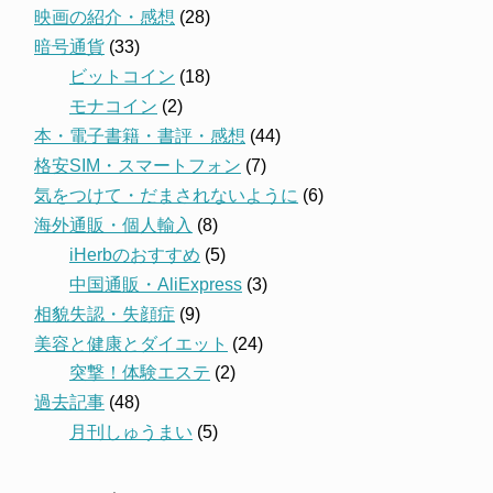
映画の紹介・感想
(28)
暗号通貨
(33)
ビットコイン
(18)
モナコイン
(2)
本・電子書籍・書評・感想
(44)
格安SIM・スマートフォン
(7)
気をつけて・だまされないように
(6)
海外通販・個人輸入
(8)
iHerbのおすすめ
(5)
中国通販・AliExpress
(3)
相貌失認・失顔症
(9)
美容と健康とダイエット
(24)
突撃！体験エステ
(2)
過去記事
(48)
月刊しゅうまい
(5)