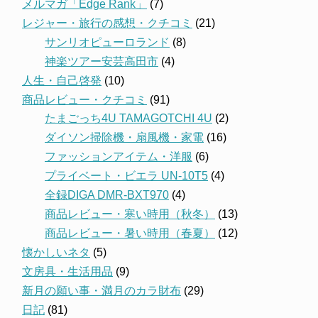
メルマガ「Edge Rank」
(7)
レジャー・旅行の感想・クチコミ
(21)
サンリオピューロランド
(8)
神楽ツアー安芸高田市
(4)
人生・自己啓発
(10)
商品レビュー・クチコミ
(91)
たまごっち4U TAMAGOTCHI 4U
(2)
ダイソン掃除機・扇風機・家電
(16)
ファッションアイテム・洋服
(6)
プライベート・ビエラ UN-10T5
(4)
全録DIGA DMR-BXT970
(4)
商品レビュー・寒い時用（秋冬）
(13)
商品レビュー・暑い時用（春夏）
(12)
懐かしいネタ
(5)
文房具・生活用品
(9)
新月の願い事・満月のカラ財布
(29)
日記
(81)