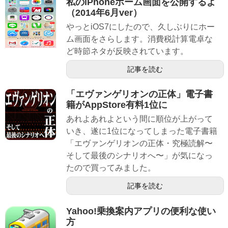
私のiPhoneホーム画面を公開するよ
（2014年6月ver）
やっとiOS7にしたので、久しぶりにホー
ム画面をさらします。消費税計算電卓な
ど時節ネタが反映されています。
記事を読む
「エヴァンゲリオンの正体」電子書
籍がAppStore有料1位に
あれよあれよという間に順位が上がって
いき、遂に1位になってしまった電子書籍
「エヴァンゲリオンの正体・究極読解〜
そして最後のシナリオへ〜」が気になっ
たので買ってみました。
記事を読む
Yahoo!乗換案内アプリの便利な使い
方