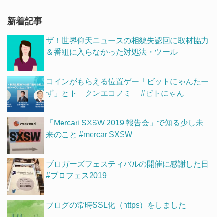
新着記事
ザ！世界仰天ニュースの相貌失認回に取材協力
＆番組に入らなかった対処法・ツール
コインがもらえる位置ゲー「ビットにゃんたー
ず」とトークンエコノミー #ビトにゃん
「Mercari SXSW 2019 報告会」で知る少し未
来のこと #mercariSXSW
ブロガーズフェスティバルの開催に感謝した日
#ブロフェス2019
ブログの常時SSL化（https）をしました