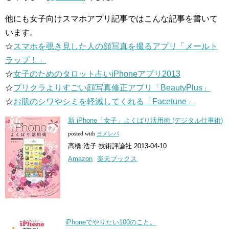
他にも女子向けスマホアプリ記事ではこんな記事を書いて
います。
☆
スマホを覗き見した人の顔写真を撮るアプリ「メールト
ラップ！」
☆
女子のためのタロット占いiPhoneアプリ2013
☆
プリクラよりすごい顔写真修正アプリ「BeautyPlus」
☆
お肌のシワやシミを軽減してくれる「Facetune」
新 iPhone「女子」よくばり活用術 (デジタル仕事術)
posted with
ヨメレバ
高橋 浩子 技術評論社 2013-04-10
Amazon
楽天ブックス
iPhoneでやりたい100のこと。