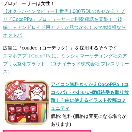
プロデューサーは女性！
【オクトバインタビュー】世界1,000万DLのきせかえアプ
リ『CocoPPa』プロデューサーに開発秘話を直撃！（後
編） » アンドロイド用アプリが見つかる！スマホ情報なら
オクトバ
広告に『coudec（コーデック）』を採用するそうです
スマホアプリCocoPPaに、ミクシィマーケティング社のア
プリ収益化プラット..（ユナイテッド株式会社 プレスリリー
ス）
アイコン無料きせかえCocoPPa（コ
コッパ）- かわいい壁紙待受も取り放
題！自由に使えるイラスト投稿コミ
ュニティ
価格: 無料 (価格は変更になる場合が
あります)