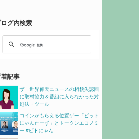
ブログ内検索
新着記事
ザ！世界仰天ニュースの相貌失認回
に取材協力＆番組に入らなかった対
処法・ツール
コインがもらえる位置ゲー「ビット
にゃんたーず」とトークンエコノミ
ー #ビトにゃん