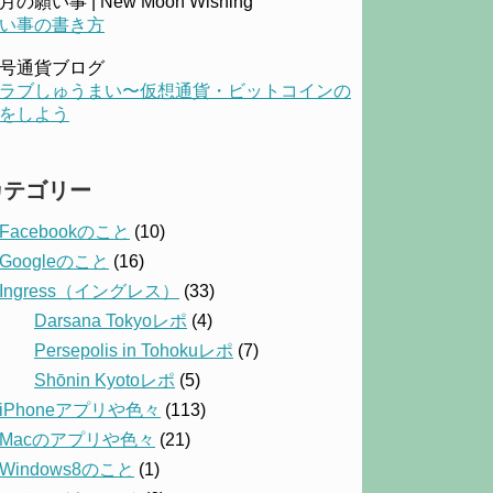
月の願い事 | New Moon Wishing
い事の書き方
号通貨ブログ
ラブしゅうまい〜仮想通貨・ビットコインの
をしよう
カテゴリー
Facebookのこと
(10)
Googleのこと
(16)
Ingress（イングレス）
(33)
Darsana Tokyoレポ
(4)
Persepolis in Tohokuレポ
(7)
Shōnin Kyotoレポ
(5)
iPhoneアプリや色々
(113)
Macのアプリや色々
(21)
Windows8のこと
(1)