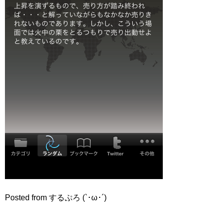
Posted from するぷろ (`･ω･´)