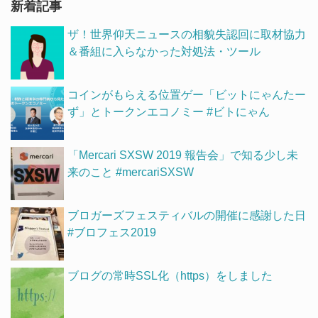
新着記事
ザ！世界仰天ニュースの相貌失認回に取材協力
＆番組に入らなかった対処法・ツール
コインがもらえる位置ゲー「ビットにゃんたー
ず」とトークンエコノミー #ビトにゃん
「Mercari SXSW 2019 報告会」で知る少し未
来のこと #mercariSXSW
ブロガーズフェスティバルの開催に感謝した日
#ブロフェス2019
ブログの常時SSL化（https）をしました