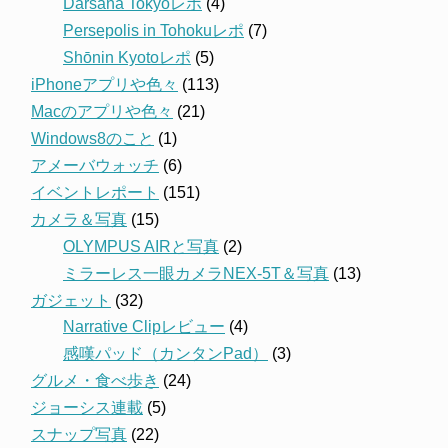
Darsana Tokyoレポ
(4)
Persepolis in Tohokuレポ
(7)
Shōnin Kyotoレポ
(5)
iPhoneアプリや色々
(113)
Macのアプリや色々
(21)
Windows8のこと
(1)
アメーバウォッチ
(6)
イベントレポート
(151)
カメラ＆写真
(15)
OLYMPUS AIRと写真
(2)
ミラーレス一眼カメラNEX-5T＆写真
(13)
ガジェット
(32)
Narrative Clipレビュー
(4)
感嘆パッド（カンタンPad）
(3)
グルメ・食べ歩き
(24)
ジョーシス連載
(5)
スナップ写真
(22)