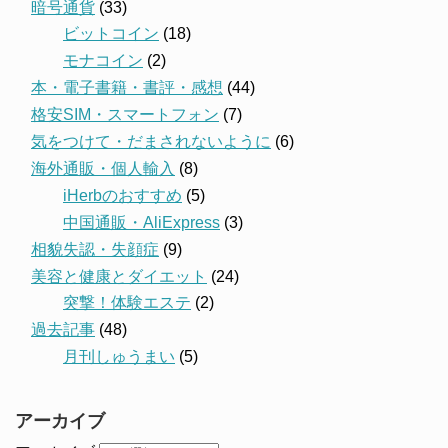
暗号通貨
(33)
ビットコイン
(18)
モナコイン
(2)
本・電子書籍・書評・感想
(44)
格安SIM・スマートフォン
(7)
気をつけて・だまされないように
(6)
海外通販・個人輸入
(8)
iHerbのおすすめ
(5)
中国通販・AliExpress
(3)
相貌失認・失顔症
(9)
美容と健康とダイエット
(24)
突撃！体験エステ
(2)
過去記事
(48)
月刊しゅうまい
(5)
アーカイブ