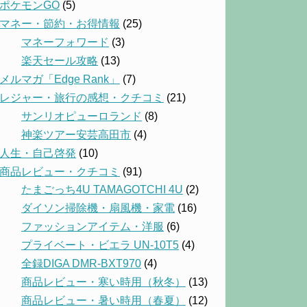
ポケモンGO
(5)
マネー・節約・お得情報
(25)
マネーフォワード
(3)
楽天セール攻略
(13)
メルマガ「Edge Rank」
(7)
レジャー・旅行の感想・クチコミ
(21)
サンリオピューロランド
(8)
神楽ツアー安芸高田市
(4)
人生・自己啓発
(10)
商品レビュー・クチコミ
(91)
たまごっち4U TAMAGOTCHI 4U
(2)
ダイソン掃除機・扇風機・家電
(16)
ファッションアイテム・洋服
(6)
プライベート・ビエラ UN-10T5
(4)
全録DIGA DMR-BXT970
(4)
商品レビュー・寒い時用（秋冬）
(13)
商品レビュー・暑い時用（春夏）
(12)