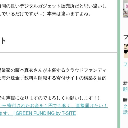
時間の長いデジタルガジェット販売所だと思い違いし
んでいるだけですが…）本来は違いますよね。
ト
フ
起業家の藤本真衣さんが主催するクラウドファンディ
な海外送金手数料を削減する寄付サイトの構築を目的
新
願
でも声援になりますのでよろしくお願いします！）
暗
〜 寄付されたお金を１円でも多く、直接届けたい！
ク
話
| GREEN FUNDING by T-SITE