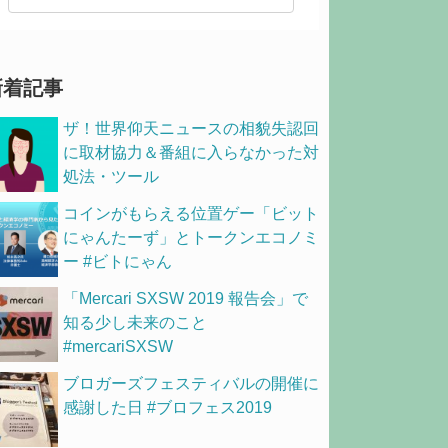
新着記事
ザ！世界仰天ニュースの相貌失認回
に取材協力＆番組に入らなかった対
処法・ツール
コインがもらえる位置ゲー「ビット
にゃんたーず」とトークンエコノミ
ー #ビトにゃん
「Mercari SXSW 2019 報告会」で
知る少し未来のこと
#mercariSXSW
ブロガーズフェスティバルの開催に
感謝した日 #ブロフェス2019