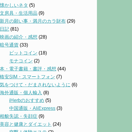
懐かしいネタ
(5)
文房具・生活用品
(9)
新月の願い事・満月のカラ財布
(29)
日記
(81)
映画の紹介・感想
(28)
暗号通貨
(33)
ビットコイン
(18)
モナコイン
(2)
本・電子書籍・書評・感想
(44)
格安SIM・スマートフォン
(7)
気をつけて・だまされないように
(6)
海外通販・個人輸入
(8)
iHerbのおすすめ
(5)
中国通販・AliExpress
(3)
相貌失認・失顔症
(9)
美容と健康とダイエット
(24)