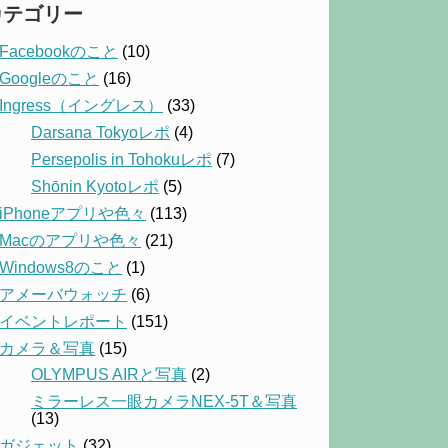
カテゴリー
Facebookのこと
(10)
Googleのこと
(16)
Ingress（イングレス）
(33)
Darsana Tokyoレポ
(4)
Persepolis in Tohokuレポ
(7)
Shōnin Kyotoレポ
(5)
iPhoneアプリや色々
(113)
Macのアプリや色々
(21)
Windows8のこと
(1)
アメーバウォッチ
(6)
イベントレポート
(151)
カメラ＆写真
(15)
OLYMPUS AIRと写真
(2)
ミラーレス一眼カメラNEX-5T＆写真
(13)
ガジェット
(32)