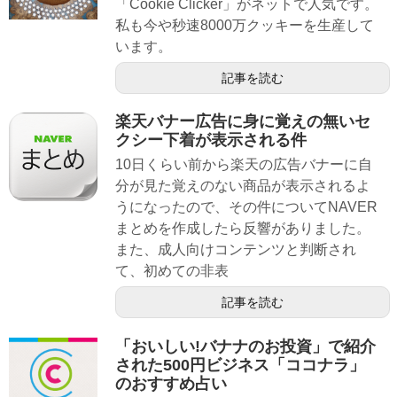
「Cookie Clicker」がネットで人気です。
私も今や秒速8000万クッキーを生産して
います。
記事を読む
楽天バナー広告に身に覚えの無いセ
クシー下着が表示される件
10日くらい前から楽天の広告バナーに自
分が見た覚えのない商品が表示されるよ
うになったので、その件についてNAVER
まとめを作成したら反響がありました。
また、成人向けコンテンツと判断され
て、初めての非表
記事を読む
「おいしい!バナナのお投資」で紹介
された500円ビジネス「ココナラ」
のおすすめ占い