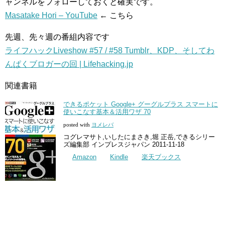
ャンネルをフォローしておくと確実です。
Masatake Hori – YouTube
← こちら
先週、先々週の番組内容です
ライフハックLiveshow #57 / #58 Tumblr、KDP、そしてわ
んぱくブロガーの回 | Lifehacking.jp
関連書籍
できるポケット Google+ グーグルプラス スマートに
使いこなす基本＆活用ワザ 70
posted with
ヨメレバ
コグレマサト,いしたにまさき,堀 正岳,できるシリー
ズ編集部 インプレスジャパン 2011-11-18
Amazon
Kindle
楽天ブックス