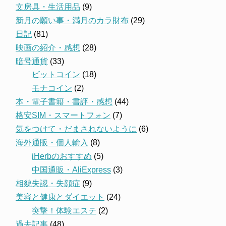
文房具・生活用品
(9)
新月の願い事・満月のカラ財布
(29)
日記
(81)
映画の紹介・感想
(28)
暗号通貨
(33)
ビットコイン
(18)
モナコイン
(2)
本・電子書籍・書評・感想
(44)
格安SIM・スマートフォン
(7)
気をつけて・だまされないように
(6)
海外通販・個人輸入
(8)
iHerbのおすすめ
(5)
中国通販・AliExpress
(3)
相貌失認・失顔症
(9)
美容と健康とダイエット
(24)
突撃！体験エステ
(2)
過去記事
(48)