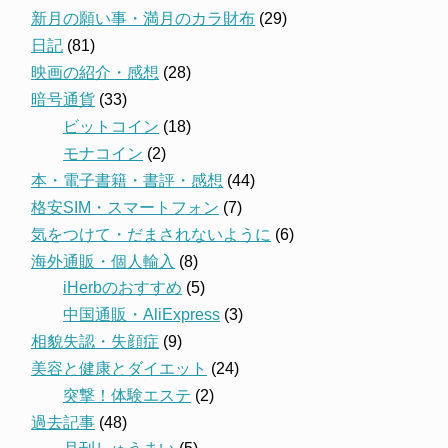
新月の願い事・満月のカラ財布
(29)
日記
(81)
映画の紹介・感想
(28)
暗号通貨
(33)
ビットコイン
(18)
モナコイン
(2)
本・電子書籍・書評・感想
(44)
格安SIM・スマートフォン
(7)
気をつけて・だまされないように
(6)
海外通販・個人輸入
(8)
iHerbのおすすめ
(5)
中国通販・AliExpress
(3)
相貌失認・失顔症
(9)
美容と健康とダイエット
(24)
突撃！体験エステ
(2)
過去記事
(48)