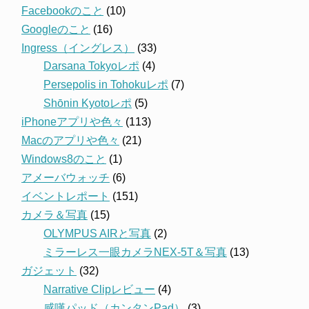
Facebookのこと
(10)
Googleのこと
(16)
Ingress（イングレス）
(33)
Darsana Tokyoレポ
(4)
Persepolis in Tohokuレポ
(7)
Shōnin Kyotoレポ
(5)
iPhoneアプリや色々
(113)
Macのアプリや色々
(21)
Windows8のこと
(1)
アメーバウォッチ
(6)
イベントレポート
(151)
カメラ＆写真
(15)
OLYMPUS AIRと写真
(2)
ミラーレス一眼カメラNEX-5T＆写真
(13)
ガジェット
(32)
Narrative Clipレビュー
(4)
感嘆パッド（カンタンPad）
(3)