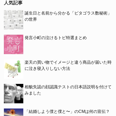
人気記事
誕生日と名前から分かる「ピタゴラス数秘術」
の世界
発言小町の泣けるトピ特選まとめ
楽天の買い物でイメージと違う商品が届いた時
に泣き寝入りしない方法
相貌失認の顔認識テストの日本語説明を付けて
みました
「結婚しよう僕と僕と〜」のCMは何の宣伝？