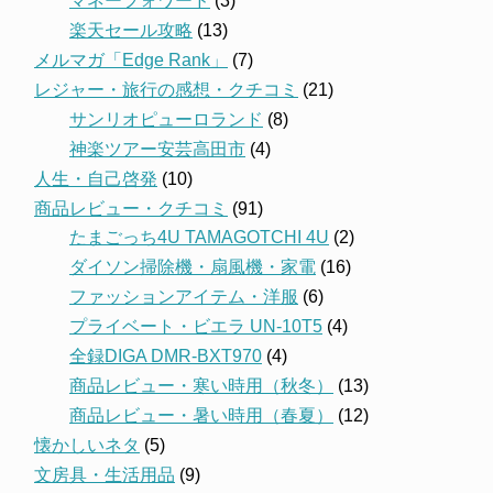
マネーフォワード
(3)
楽天セール攻略
(13)
メルマガ「Edge Rank」
(7)
レジャー・旅行の感想・クチコミ
(21)
サンリオピューロランド
(8)
神楽ツアー安芸高田市
(4)
人生・自己啓発
(10)
商品レビュー・クチコミ
(91)
たまごっち4U TAMAGOTCHI 4U
(2)
ダイソン掃除機・扇風機・家電
(16)
ファッションアイテム・洋服
(6)
プライベート・ビエラ UN-10T5
(4)
全録DIGA DMR-BXT970
(4)
商品レビュー・寒い時用（秋冬）
(13)
商品レビュー・暑い時用（春夏）
(12)
懐かしいネタ
(5)
文房具・生活用品
(9)