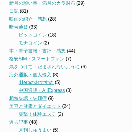
新月の願い事・満月のカラ財布
(29)
日記
(81)
映画の紹介・感想
(28)
暗号通貨
(33)
ビットコイン
(18)
モナコイン
(2)
本・電子書籍・書評・感想
(44)
格安SIM・スマートフォン
(7)
気をつけて・だまされないように
(6)
海外通販・個人輸入
(8)
iHerbのおすすめ
(5)
中国通販・AliExpress
(3)
相貌失認・失顔症
(9)
美容と健康とダイエット
(24)
突撃！体験エステ
(2)
過去記事
(48)
月刊しゅうまい
(5)