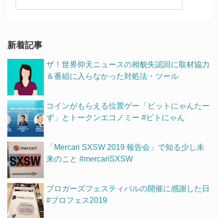
新着記事
ザ！世界仰天ニュースの相貌失認回に取材協力
＆番組に入らなかった対処法・ツール
コインがもらえる位置ゲー「ビットにゃんたー
ず」とトークンエコノミー #ビトにゃん
「Mercari SXSW 2019 報告会」で知る少し未
来のこと #mercariSXSW
ブロガーズフェスティバルの開催に感謝した日
#ブロフェス2019