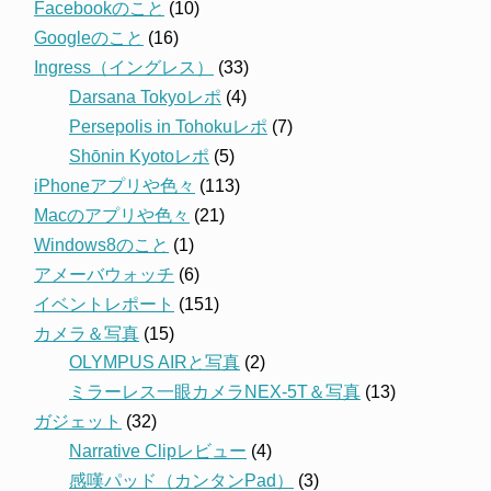
Facebookのこと
(10)
Googleのこと
(16)
Ingress（イングレス）
(33)
Darsana Tokyoレポ
(4)
Persepolis in Tohokuレポ
(7)
Shōnin Kyotoレポ
(5)
iPhoneアプリや色々
(113)
Macのアプリや色々
(21)
Windows8のこと
(1)
アメーバウォッチ
(6)
イベントレポート
(151)
カメラ＆写真
(15)
OLYMPUS AIRと写真
(2)
ミラーレス一眼カメラNEX-5T＆写真
(13)
ガジェット
(32)
Narrative Clipレビュー
(4)
感嘆パッド（カンタンPad）
(3)