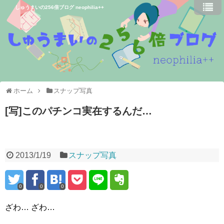
しゅうまいの256倍ブログ neophilia++
ホーム
スナップ写真
[写]このパチンコ実在するんだ…
2013/1/19
スナップ写真
0
0
0
ざわ… ざわ…