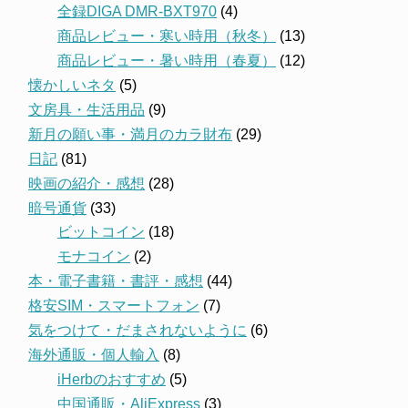
全録DIGA DMR-BXT970
(4)
商品レビュー・寒い時用（秋冬）
(13)
商品レビュー・暑い時用（春夏）
(12)
懐かしいネタ
(5)
文房具・生活用品
(9)
新月の願い事・満月のカラ財布
(29)
日記
(81)
映画の紹介・感想
(28)
暗号通貨
(33)
ビットコイン
(18)
モナコイン
(2)
本・電子書籍・書評・感想
(44)
格安SIM・スマートフォン
(7)
気をつけて・だまされないように
(6)
海外通販・個人輸入
(8)
iHerbのおすすめ
(5)
中国通販・AliExpress
(3)