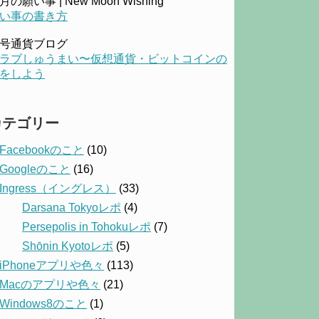
月の願い事 | New Moon Wishing
い事の書き方
号通貨ブログ
ラブしゅうまい〜仮想通貨・ビットコインの
をしよう
カテゴリー
Facebookのこと
(10)
Googleのこと
(16)
Ingress（イングレス）
(33)
Darsana Tokyoレポ
(4)
Persepolis in Tohokuレポ
(7)
Shōnin Kyotoレポ
(5)
iPhoneアプリや色々
(113)
Macのアプリや色々
(21)
Windows8のこと
(1)