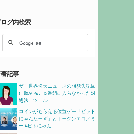
ブログ内検索
新着記事
ザ！世界仰天ニュースの相貌失認回
に取材協力＆番組に入らなかった対
処法・ツール
コインがもらえる位置ゲー「ビット
にゃんたーず」とトークンエコノミ
ー #ビトにゃん