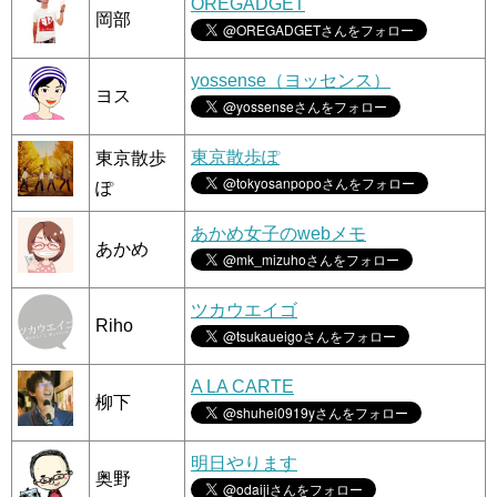
OREGADGET
岡部
yossense（ヨッセンス）
ヨス
東京散歩ぽ
東京散歩
ぽ
あかめ女子のwebメモ
あかめ
ツカウエイゴ
Riho
A LA CARTE
柳下
明日やります
奥野