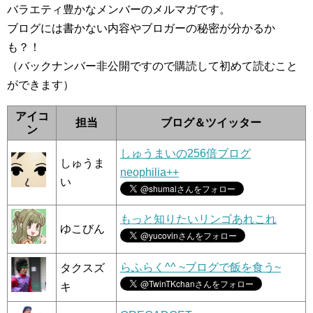
バラエティ豊かなメンバーのメルマガです。
ブログには書かない内容やブロガーの秘密が分かるか
も？！
（バックナンバー非公開ですので購読して初めて読むこと
ができます）
アイコ
担当
ブログ＆ツイッター
ン
しゅうまいの256倍ブログ
しゅうま
neophilia++
い
もっと知りたいリンゴあれこれ
ゆこびん
らふらく^^ ~ブログで飯を食う~
タクスズ
キ