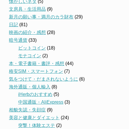
懐かしいネタ
(5)
文房具・生活用品
(9)
新月の願い事・満月のカラ財布
(29)
日記
(81)
映画の紹介・感想
(28)
暗号通貨
(33)
ビットコイン
(18)
モナコイン
(2)
本・電子書籍・書評・感想
(44)
格安SIM・スマートフォン
(7)
気をつけて・だまされないように
(6)
海外通販・個人輸入
(8)
iHerbのおすすめ
(5)
中国通販・AliExpress
(3)
相貌失認・失顔症
(9)
美容と健康とダイエット
(24)
突撃！体験エステ
(2)