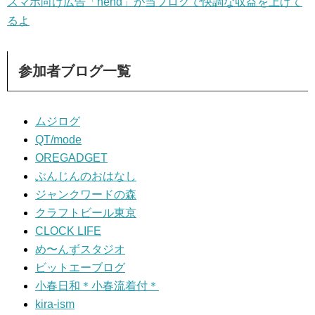
スマホ向け広告「nend」が当ブログで快調な収益を上げて
るよ
参加者ブログ一覧
ムジログ
QT/mode
OREGADGET
ぶんじんのおはなし
ジャンクワードの森
クラフトビール東京
CLOCK LIFE
め〜んずスタジオ
ビットエーブログ
小春日和＊小春流着付＊
kira-ism