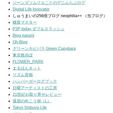
ジーンズソムリエことのデニムらぶログ
Digital Life Innovator
しゅうまいの256倍ブログ neophilia++ （当ブログ）
糖質マスター
P2P today ダブルスラッシュ
Blog narumi
Oh-Blog
グリーンカピバラ Green Capybara
東京散歩ぽ
FLOWER_PARK
まるほんネット
リズム音痴
ハンバーガーログブック
日曜アーティストの工房
21世紀お取り寄せレビュー
退屈の向こう側（L）
Tokyo Shibuya Life