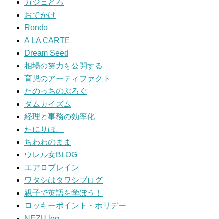
ガジェとろ
おでかけ
Rondo
A LA CARTE
Dream Seed
相場の努力を公開する
育児のアーティファクト
たのっちのぶろぐ
タムカイズム
経理と事務の効率化
たにりほ。
ちわわのまま
ウレル女BLOG
エアロプレイン
ワタシはタワシブログ
親子で英語を学ぼう！
ロッキーポイント・ホリデー
NEZU.log