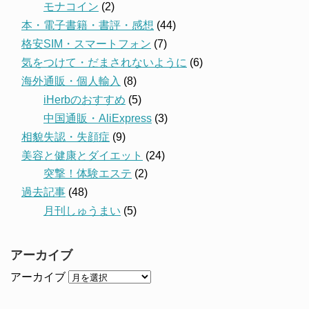
モナコイン
(2)
本・電子書籍・書評・感想
(44)
格安SIM・スマートフォン
(7)
気をつけて・だまされないように
(6)
海外通販・個人輸入
(8)
iHerbのおすすめ
(5)
中国通販・AliExpress
(3)
相貌失認・失顔症
(9)
美容と健康とダイエット
(24)
突撃！体験エステ
(2)
過去記事
(48)
月刊しゅうまい
(5)
アーカイブ
アーカイブ