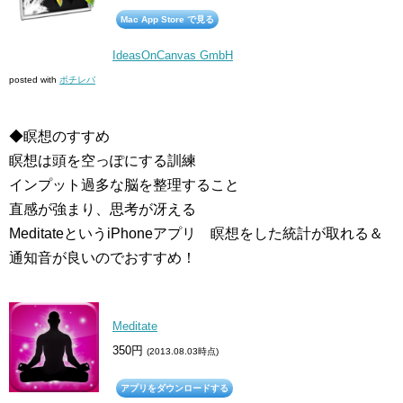
Mac App Store で見る
IdeasOnCanvas GmbH
posted with
ポチレバ
◆瞑想のすすめ
瞑想は頭を空っぽにする訓練
インプット過多な脳を整理すること
直感が強まり、思考が冴える
MeditateというiPhoneアプリ 瞑想をした統計が取れる＆
通知音が良いのでおすすめ！
Meditate
350円
(2013.08.03時点)
アプリをダウンロードする