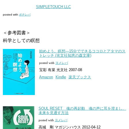
SIMPLETOUCH LLC
posted with
ポチレバ
＜参考図書＞
科学としての瞑想
始めよう。瞑想―15分でできるココロとアタマのス
トレッチ (光文社知恵の森文庫)
posted with
ヨメレバ
宝彩 有菜 光文社 2007-08
Amazon
Kindle
楽天ブックス
SOUL RESET 魂の再起動 魂の声に耳を澄まし、
未来を見通す方法
posted with
ヨメレバ
高城 剛 マガジンハウス 2012-04-12