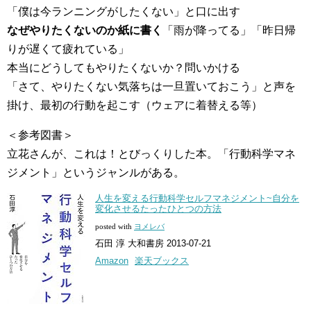
「僕は今ランニングがしたくない」と口に出す
なぜやりたくないのか紙に書く
「雨が降ってる」「昨日帰
りが遅くて疲れている」
本当にどうしてもやりたくないか？問いかける
「さて、やりたくない気落ちは一旦置いておこう」と声を
掛け、最初の行動を起こす（ウェアに着替える等）
＜参考図書＞
立花さんが、これは！とびっくりした本。「行動科学マネ
ジメント」というジャンルがある。
人生を変える行動科学セルフマネジメント~自分を
変化させるたったひとつの方法
posted with
ヨメレバ
石田 淳 大和書房 2013-07-21
Amazon
楽天ブックス