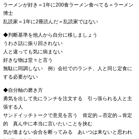
ラーメンが好き＝1年に200食ラーメン食べてる＝ラーメン
博士
乱読家＝1年に2冊読んだ＝乱読家ではない
◆判断基準を他人から自分に移しましょう
うわさ話に振り回されない
人と違っても気に病まない
好きな物は堂々と言う
無駄に同調しない 例）会社でのランチ、人と同じ定食に
する必要がない
◆自分軸の磨き方
勇気を出して先にランチを注文する 引っ張られる人と主
張する人
サンドイッチトークで意見を言う 肯定的→否定的→肯定
的 真ん中に本当に言いたいことを挟む
気が進まない会合を断ってみる あいつは来ないと思われ