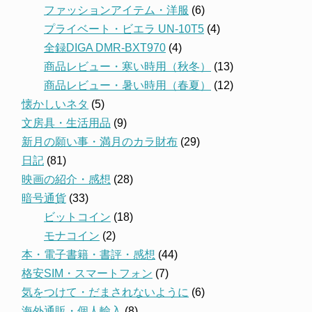
ファッションアイテム・洋服
(6)
プライベート・ビエラ UN-10T5
(4)
全録DIGA DMR-BXT970
(4)
商品レビュー・寒い時用（秋冬）
(13)
商品レビュー・暑い時用（春夏）
(12)
懐かしいネタ
(5)
文房具・生活用品
(9)
新月の願い事・満月のカラ財布
(29)
日記
(81)
映画の紹介・感想
(28)
暗号通貨
(33)
ビットコイン
(18)
モナコイン
(2)
本・電子書籍・書評・感想
(44)
格安SIM・スマートフォン
(7)
気をつけて・だまされないように
(6)
海外通販・個人輸入
(8)