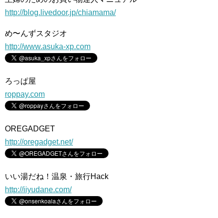
http://blog.livedoor.jp/chiamama/
め〜んずスタジオ
http://www.asuka-xp.com
ろっぱ屋
roppay.com
OREGADGET
http://oregadget.net/
いい湯だね！温泉・旅行Hack
http://iiyudane.com/