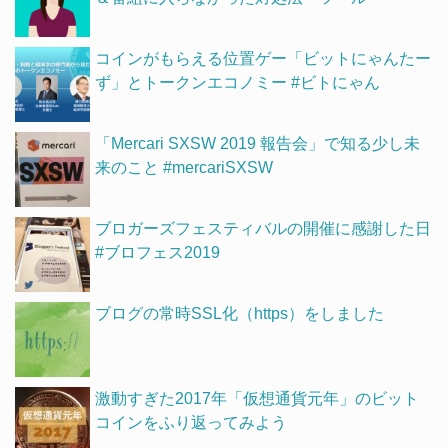
コインがもらえる位置ゲー「ビットにゃんたー
ず」とトークンエコノミー #ビトにゃん
「Mercari SXSW 2019 報告会」で知る少し未
来のこと #mercariSXSW
ブロガーズフェスティバルの開催に感謝した日
#ブロフェス2019
ブログの常時SSL化（https）をしました
激動すぎた2017年「仮想通貨元年」のビット
コインをふり返ってみよう