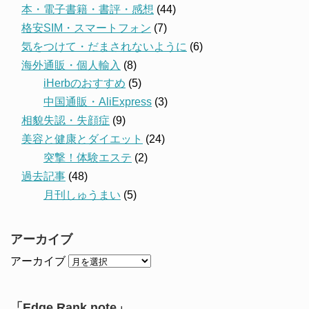
本・電子書籍・書評・感想
(44)
格安SIM・スマートフォン
(7)
気をつけて・だまされないように
(6)
海外通販・個人輸入
(8)
iHerbのおすすめ
(5)
中国通販・AliExpress
(3)
相貌失認・失顔症
(9)
美容と健康とダイエット
(24)
突撃！体験エステ
(2)
過去記事
(48)
月刊しゅうまい
(5)
アーカイブ
アーカイブ
「Edge Rank note」