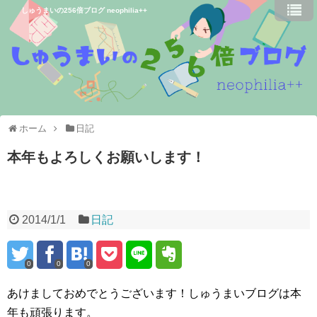
しゅうまいの256倍ブログ neophilia++
ホーム
日記
本年もよろしくお願いします！
2014/1/1
日記
0
0
0
あけましておめでとうございます！しゅうまいブログは本
年も頑張ります。