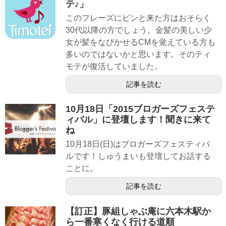
テ♪」
このフレーズにピンと来た方はおそらく
30代以降の方でしょう。金髪の美しい少
女が髪をなびかせるCMを覚えている方も
多いのではないかと思います。そのティ
モテが復活していました。
記事を読む
10月18日「2015ブロガーズフェステ
ィバル」に登壇します！聞きに来て
ね
10月18日(日)はブロガーズフェスティバ
ルです！しゅうまいも登壇してお話する
ことに。
記事を読む
【訂正】豚組しゃぶ庵に六本木駅か
ら一番寒くなく行ける道順