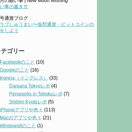
月の願い事 | New Moon Wishing
い事の書き方
号通貨ブログ
ラブしゅうまい〜仮想通貨・ビットコインの
をしよう
カテゴリー
Facebookのこと
(10)
Googleのこと
(16)
Ingress（イングレス）
(33)
Darsana Tokyoレポ
(4)
Persepolis in Tohokuレポ
(7)
Shōnin Kyotoレポ
(5)
iPhoneアプリや色々
(113)
Macのアプリや色々
(21)
Windows8のこと
(1)