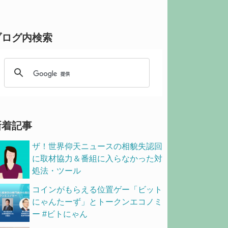
ブログ内検索
新着記事
ザ！世界仰天ニュースの相貌失認回
に取材協力＆番組に入らなかった対
処法・ツール
コインがもらえる位置ゲー「ビット
にゃんたーず」とトークンエコノミ
ー #ビトにゃん