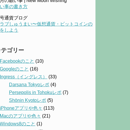
月の願い事 | New Moon Wishing
い事の書き方
号通貨ブログ
ラブしゅうまい〜仮想通貨・ビットコインの
をしよう
カテゴリー
Facebookのこと
(10)
Googleのこと
(16)
Ingress（イングレス）
(33)
Darsana Tokyoレポ
(4)
Persepolis in Tohokuレポ
(7)
Shōnin Kyotoレポ
(5)
iPhoneアプリや色々
(113)
Macのアプリや色々
(21)
Windows8のこと
(1)