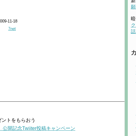
新
願
暗
-11-18
ク
7net
話
ゼントをもらおう
開記念Twiiter投稿キャンペーン