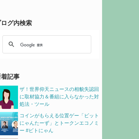
ブログ内検索
新着記事
ザ！世界仰天ニュースの相貌失認回
に取材協力＆番組に入らなかった対
処法・ツール
コインがもらえる位置ゲー「ビット
にゃんたーず」とトークンエコノミ
ー #ビトにゃん