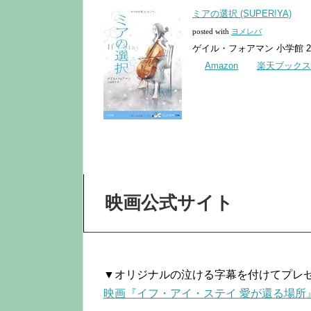
ミアの選択 (SUPER!YA)
posted with
ヨメレバ
ゲイル・フォアマン 小学館 2009
Amazon
楽天ブックス
映画公式サイト
▼オリジナルの泣ける字幕を付けてプレ
映画『イフ・アイ・ステイ 愛が還る場所』公