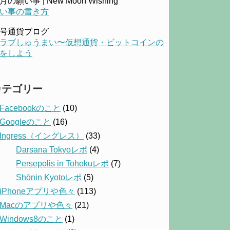
月の願い事 | New Moon Wishing
い事の書き方
号通貨ブログ
ラブしゅうまい〜仮想通貨・ビットコインの
をしよう
カテゴリー
Facebookのこと
(10)
Googleのこと
(16)
Ingress（イングレス）
(33)
Darsana Tokyoレポ
(4)
Persepolis in Tohokuレポ
(7)
Shōnin Kyotoレポ
(5)
iPhoneアプリや色々
(113)
Macのアプリや色々
(21)
Windows8のこと
(1)