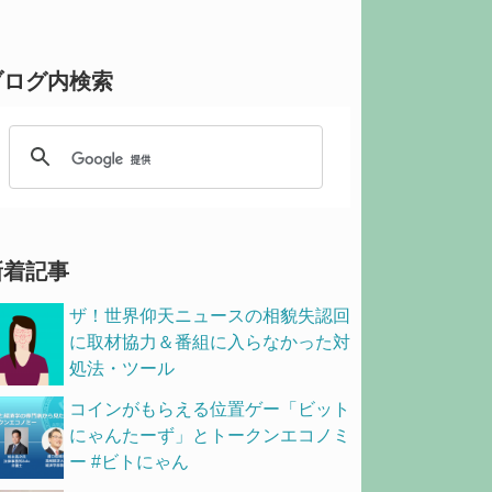
ブログ内検索
新着記事
ザ！世界仰天ニュースの相貌失認回
に取材協力＆番組に入らなかった対
処法・ツール
コインがもらえる位置ゲー「ビット
にゃんたーず」とトークンエコノミ
ー #ビトにゃん