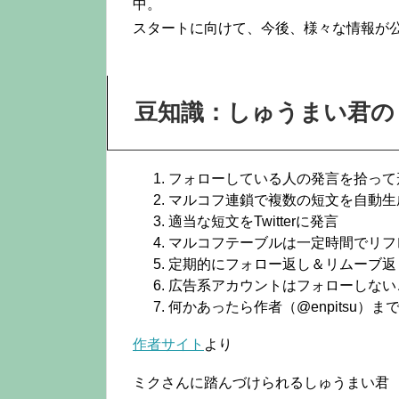
中。
スタートに向けて、今後、様々な情報が
豆知識：しゅうまい君の
フォローしている人の発言を拾って
マルコフ連鎖で複数の短文を自動生
適当な短文をTwitterに発言
マルコフテーブルは一定時間でリフ
定期的にフォロー返し＆リムーブ返
広告系アカウントはフォローしない
何かあったら作者（@enpitsu）ま
作者サイト
より
ミクさんに踏んづけられるしゅうまい君