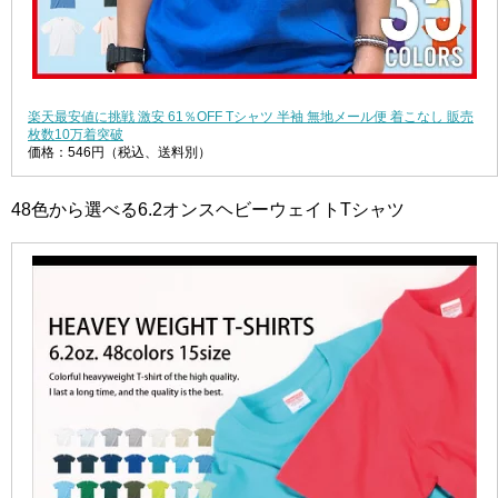
楽天最安値に挑戦 激安 61％OFF Tシャツ 半袖 無地メール便 着こなし 販売
枚数10万着突破
価格：546円（税込、送料別）
48色から選べる6.2オンスヘビーウェイトTシャツ