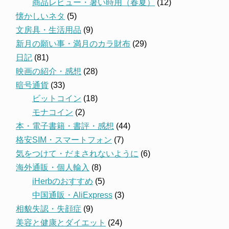
商品レビュー・暑い時用（春夏）
(12)
懐かしいネタ
(5)
文房具・生活用品
(9)
新月の願い事・満月のカラ財布
(29)
日記
(81)
映画の紹介・感想
(28)
暗号通貨
(33)
ビットコイン
(18)
モナコイン
(2)
本・電子書籍・書評・感想
(44)
格安SIM・スマートフォン
(7)
気をつけて・だまされないように
(6)
海外通販・個人輸入
(8)
iHerbのおすすめ
(5)
中国通販・AliExpress
(3)
相貌失認・失顔症
(9)
美容と健康とダイエット
(24)