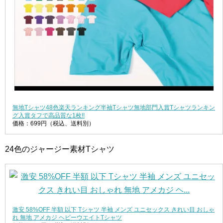
無地Tシャツ48色楽天ランキング半袖Tシャツ無地部門入賞Tシャツランキン
グ入賞タフで高品質な1枚!!
価格：699円（税込、送料別）
24色のジャージー素材Tシャツ
激安 58%OFF 半額 以下 Tシャツ 半袖 メンズ ユニセックス きれい目 おしゃ
れ 無地 アメカジ ヘビーウエイトTシャツ