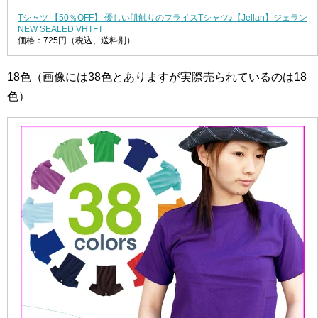
Tシャツ 【50％OFF】 優しい肌触りのフライスTシャツ♪【Jellan】ジェラン
NEW SEALED VHTFT
価格：725円（税込、送料別）
18色（画像には38色とありますが実際売られているのは18
色）