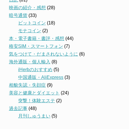
映画の紹介・感想
(28)
暗号通貨
(33)
ビットコイン
(18)
モナコイン
(2)
本・電子書籍・書評・感想
(44)
格安SIM・スマートフォン
(7)
気をつけて・だまされないように
(6)
海外通販・個人輸入
(8)
iHerbのおすすめ
(5)
中国通販・AliExpress
(3)
相貌失認・失顔症
(9)
美容と健康とダイエット
(24)
突撃！体験エステ
(2)
過去記事
(48)
月刊しゅうまい
(5)