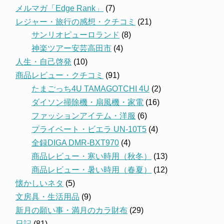
メルマガ「Edge Rank」
(7)
レジャー・旅行の感想・クチコミ
(21)
サンリオピューロランド
(8)
神楽ツアー安芸高田市
(4)
人生・自己啓発
(10)
商品レビュー・クチコミ
(91)
たまごっち4U TAMAGOTCHI 4U
(2)
ダイソン掃除機・扇風機・家電
(16)
ファッションアイテム・洋服
(6)
プライベート・ビエラ UN-10T5
(4)
全録DIGA DMR-BXT970
(4)
商品レビュー・寒い時用（秋冬）
(13)
商品レビュー・暑い時用（春夏）
(12)
懐かしいネタ
(5)
文房具・生活用品
(9)
新月の願い事・満月のカラ財布
(29)
日記
(81)