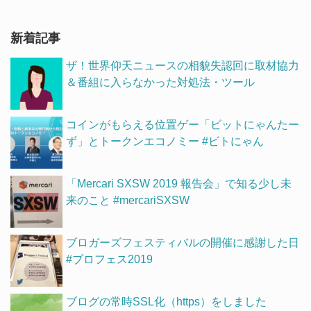
新着記事
ザ！世界仰天ニュースの相貌失認回に取材協力
＆番組に入らなかった対処法・ツール
コインがもらえる位置ゲー「ビットにゃんたー
ず」とトークンエコノミー #ビトにゃん
「Mercari SXSW 2019 報告会」で知る少し未
来のこと #mercariSXSW
ブロガーズフェスティバルの開催に感謝した日
#ブロフェス2019
ブログの常時SSL化（https）をしました