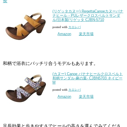
長
(リゲッタカヌー) RegettaCanoeカヌーバナ
ナヒール・PUレザークロスベルトサンダ
ル/日本製/リゲッタ CJBN-5710
posted with
カエレバ
Amazon
楽天市場
和柄で浴衣にバッチリ合うモデルもあります。
(カヌー) Canoe バナナヒールクロスベルト
和柄サンダル-麻の葉- CJBN5703 ネイビー
M
posted with
カエレバ
Amazon
楽天市場
足長効果と歩きやすさでヒールの高さを選んでみてくださ