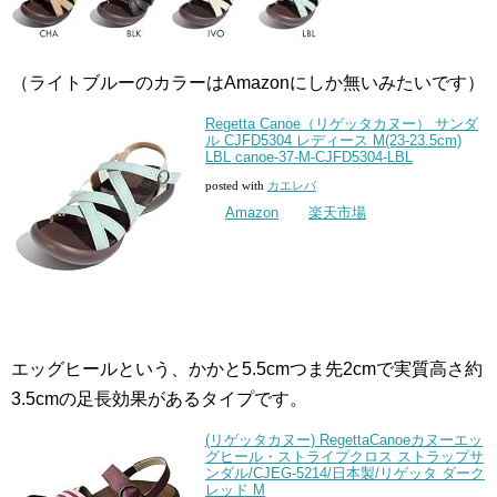
（ライトブルーのカラーはAmazonにしか無いみたいです）
Regetta Canoe（リゲッタカヌー） サンダ
ル CJFD5304 レディース M(23-23.5cm)
LBL canoe-37-M-CJFD5304-LBL
posted with
カエレバ
Amazon
楽天市場
エッグヒールという、かかと5.5cmつま先2cmで実質高さ約
3.5cmの足長効果があるタイプです。
(リゲッタカヌー) RegettaCanoeカヌーエッ
グヒール・ストライプクロス ストラップサ
ンダル/CJEG-5214/日本製/リゲッタ ダーク
レッド M