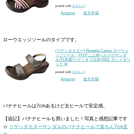
posted with
カエレバ
Amazon
楽天市場
ローウエッジソールのタイプです。
(リゲッタカヌー) Regetta-Canoe ローウェ
ッジソール・PUデニムWベルクロサンダ
ル/日本製/リゲッタ CJLW-5501 ガンメタリ
ック M
posted with
カエレバ
Amazon
楽天市場
バナナヒールは7cmあるけど太ヒールで安定感。
【追記】バナナヒールも買いました！写真と感想記事です
☆
リゲッタカヌーサンダルのバナナヒールで楽ちん7cm足