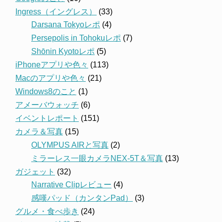
Ingress（イングレス）
(33)
Darsana Tokyoレポ
(4)
Persepolis in Tohokuレポ
(7)
Shōnin Kyotoレポ
(5)
iPhoneアプリや色々
(113)
Macのアプリや色々
(21)
Windows8のこと
(1)
アメーバウォッチ
(6)
イベントレポート
(151)
カメラ＆写真
(15)
OLYMPUS AIRと写真
(2)
ミラーレス一眼カメラNEX-5T＆写真
(13)
ガジェット
(32)
Narrative Clipレビュー
(4)
感嘆パッド（カンタンPad）
(3)
グルメ・食べ歩き
(24)