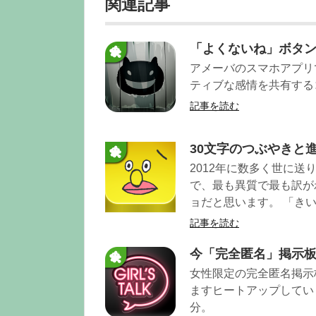
関連記事
「よくないね」ボタン
アメーバのスマホアプリ
ティブな感情を共有する
記事を読む
30文字のつぶやきと
2012年に数多く世に
で、最も異質で最も訳が
ョだと思います。 「き
記事を読む
今「完全匿名」掲示
女性限定の完全匿名掲示板
ますヒートアップしてい
分。