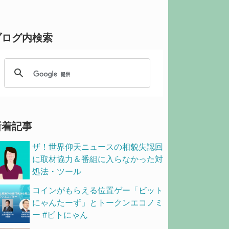
ブログ内検索
新着記事
ザ！世界仰天ニュースの相貌失認回
に取材協力＆番組に入らなかった対
処法・ツール
コインがもらえる位置ゲー「ビット
にゃんたーず」とトークンエコノミ
ー #ビトにゃん