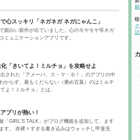
新
願
暗
で心スッキリ「ネガネガ ネガにゃんこ」
ク
で面白い新作が出ていました。心のモヤモヤ等ネガ
話
コミュニケーションアプリです。
進化「きいてよ！ミルチョ」を攻略せよ
送り出された「アメーバ、ス・マ・ホ！」のアプリの中
わからず、最もくだらない（褒め言葉）のはミルチ
いてよ！ミルチョ」とは、
板アプリが熱い！
「GIRL'S TALK」がブログ機能を追加して、ます
ます。 赤裸々すぎる書き込みはウォッチし甲斐充