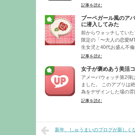
記事を読む
プーペガール風のアバ
に潜入してみた
前からウォッチしていた
限定の「〜大人の恋愛M
生女児と40代お盛ん不
記事を読む
女子が褒めあう美活コミ
アメーバウォッチ第2弾は
ました。 このアプリは
為をデザインした場の雰
記事を読む
新年、しゅうまいのブログが新しく