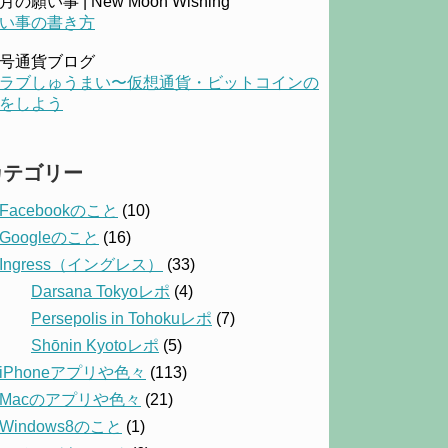
月の願い事 | New Moon Wishing
い事の書き方
号通貨ブログ
ラブしゅうまい〜仮想通貨・ビットコインの
をしよう
カテゴリー
Facebookのこと
(10)
Googleのこと
(16)
Ingress（イングレス）
(33)
Darsana Tokyoレポ
(4)
Persepolis in Tohokuレポ
(7)
Shōnin Kyotoレポ
(5)
iPhoneアプリや色々
(113)
Macのアプリや色々
(21)
Windows8のこと
(1)