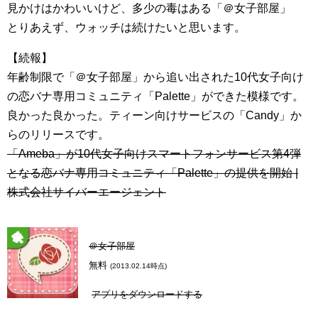
見かけはかわいいけど、多少の毒はある「＠女子部屋」
とりあえず、ウォッチは続けたいと思います。
【続報】
年齢制限で「＠女子部屋」から追い出された10代女子向け
の恋バナ専用コミュニティ「Palette」ができた模様です。
良かった良かった。ティーン向けサービスの「Candy」か
らのリリースです。
「Ameba」が10代女子向けスマートフォンサービス第4弾
となる恋バナ専用コミュニティ「Palette」の提供を開始 |
株式会社サイバーエージェント
＠女子部屋
無料
(2013.02.14時点)
アプリをダウンロードする