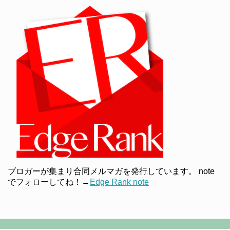
ブロガーが集まり合同メルマガを発行しています。 note
でフォローしてね！→
Edge Rank note