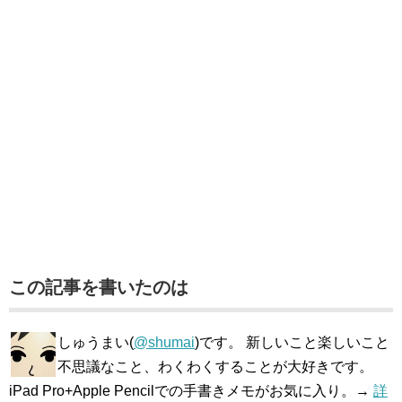
この記事を書いたのは
しゅうまい(
@shumai
)です。 新しいこと楽しいこと
不思議なこと、わくわくすることが大好きです。
iPad Pro+Apple Pencilでの手書きメモがお気に入り。→
詳