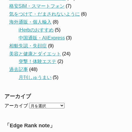
格安SIM・スマートフォン
(7)
気をつけて・だまされないように
(6)
海外通販・個人輸入
(8)
iHerbのおすすめ
(5)
中国通販・AliExpress
(3)
相貌失認・失顔症
(9)
美容と健康とダイエット
(24)
突撃！体験エステ
(2)
過去記事
(48)
月刊しゅうまい
(5)
アーカイブ
アーカイブ
「Edge Rank note」