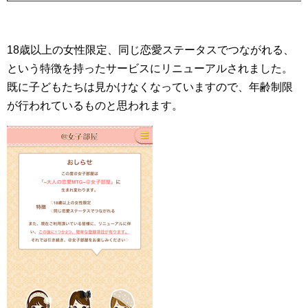
18歳以上の女性限定、同じ恋愛ステータスでつながれる、
という特徴を持ったサービスにリニューアルされました。
既に子どもたちは見かけなくなっていますので、年齢制限
が行われているものと思われます。