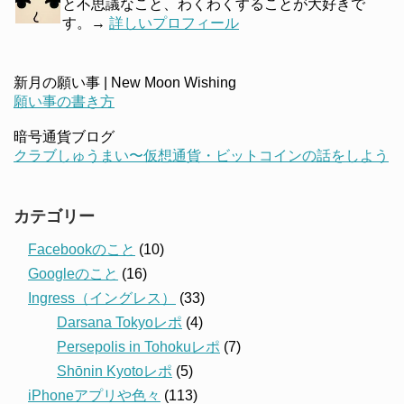
と不思議なこと、わくわくすることが大好きで
す。→
詳しいプロフィール
新月の願い事 | New Moon Wishing
願い事の書き方
暗号通貨ブログ
クラブしゅうまい〜仮想通貨・ビットコインの話をしよう
カテゴリー
Facebookのこと
(10)
Googleのこと
(16)
Ingress（イングレス）
(33)
Darsana Tokyoレポ
(4)
Persepolis in Tohokuレポ
(7)
Shōnin Kyotoレポ
(5)
iPhoneアプリや色々
(113)