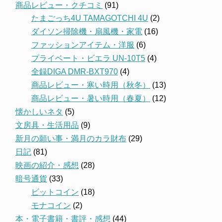
商品レビュー・クチコミ
(91)
たまごっち4U TAMAGOTCHI 4U
(2)
ダイソン掃除機・扇風機・家電
(16)
ファッションアイテム・洋服
(6)
プライベート・ビエラ UN-10T5
(4)
全録DIGA DMR-BXT970
(4)
商品レビュー・寒い時用（秋冬）
(13)
商品レビュー・暑い時用（春夏）
(12)
懐かしいネタ
(5)
文房具・生活用品
(9)
新月の願い事・満月のカラ財布
(29)
日記
(81)
映画の紹介・感想
(28)
暗号通貨
(33)
ビットコイン
(18)
モナコイン
(2)
本・電子書籍・書評・感想
(44)