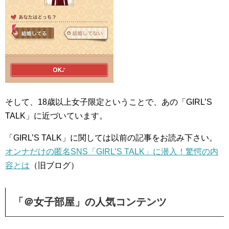
そして、18歳以上女子限定ということで、あの「GIRL’S
TALK」に近づいています。
「GIRL’S TALK」に関しては以前の記事をお読み下さい。
オンナだけの匿名SNS「GIRL’S TALK」に潜入！驚愕の内
容とは
（旧ブログ）
「＠女子部屋」の人気コンテンツ