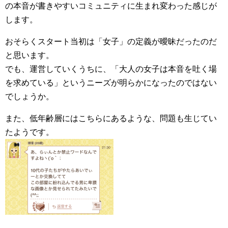
の本音が書きやすいコミュニティに生まれ変わった感じが
します。
おそらくスタート当初は「女子」の定義が曖昧だったのだ
と思います。
でも、運営していくうちに、「大人の女子は本音を吐く場
を求めている」というニーズが明らかになったのではない
でしょうか。
また、低年齢層にはこちらにあるような、問題も生じてい
たようです。