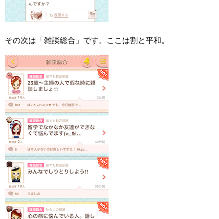
その次は「雑談総合」です。ここは割と平和。