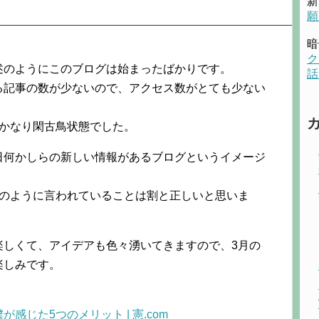
新
願
暗
ク
述のようにこのブログは始まったばかりです。
話
る記事の数が少ないので、アクセス数がとても少ない
でかなり閑古鳥状態でした。
日何かしらの新しい情報があるブログというイメージ
」のように言われていることは割と正しいと思いま
楽しくて、アイデアも色々湧いてきますので、3月の
楽しみです。
じた5つのメリット | 憲.com