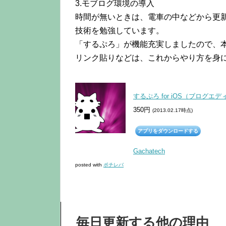
3.モブログ環境の導入
時間が無いときは、電車の中などから更
技術を勉強しています。
「するぷろ」が機能充実しましたので、
リンク貼りなどは、これからやり方を身
するぷろ for iOS（ブログエデ
350円
(2013.02.17時点)
アプリをダウンロードする
Gachatech
posted with
ポチレバ
毎日更新する他の理由