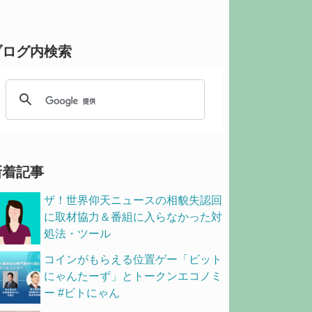
ブログ内検索
新着記事
ザ！世界仰天ニュースの相貌失認回
に取材協力＆番組に入らなかった対
処法・ツール
コインがもらえる位置ゲー「ビット
にゃんたーず」とトークンエコノミ
ー #ビトにゃん