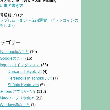
月の願い事 | New Moon Wishing
い事の書き方
号通貨ブログ
ラブしゅうまい〜仮想通貨・ビットコインの
をしよう
カテゴリー
Facebookのこと
(10)
Googleのこと
(16)
Ingress（イングレス）
(33)
Darsana Tokyoレポ
(4)
Persepolis in Tohokuレポ
(7)
Shōnin Kyotoレポ
(5)
iPhoneアプリや色々
(113)
Macのアプリや色々
(21)
Windows8のこと
(1)