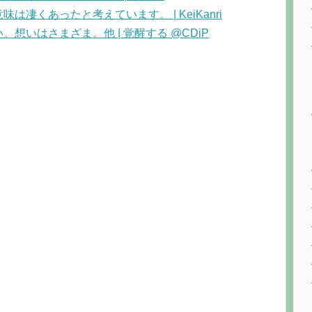
凄くあったと考えています。 | KeiKanri
の想い。想いはさまざま。他 | 覚醒する @CDiP