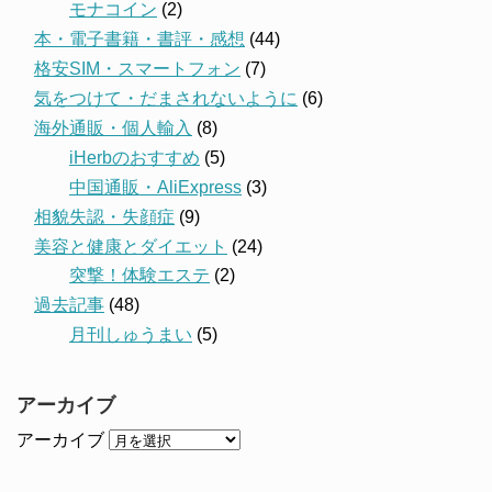
モナコイン
(2)
本・電子書籍・書評・感想
(44)
格安SIM・スマートフォン
(7)
気をつけて・だまされないように
(6)
海外通販・個人輸入
(8)
iHerbのおすすめ
(5)
中国通販・AliExpress
(3)
相貌失認・失顔症
(9)
美容と健康とダイエット
(24)
突撃！体験エステ
(2)
過去記事
(48)
月刊しゅうまい
(5)
アーカイブ
アーカイブ