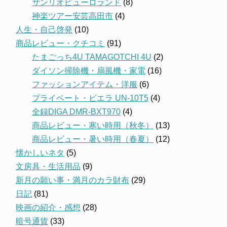
サンリオピューロランド
(8)
神楽ツアー安芸高田市
(4)
人生・自己啓発
(10)
商品レビュー・クチコミ
(91)
たまごっち4U TAMAGOTCHI 4U
(2)
ダイソン掃除機・扇風機・家電
(16)
ファッションアイテム・洋服
(6)
プライベート・ビエラ UN-10T5
(4)
全録DIGA DMR-BXT970
(4)
商品レビュー・寒い時用（秋冬）
(13)
商品レビュー・暑い時用（春夏）
(12)
懐かしいネタ
(5)
文房具・生活用品
(9)
新月の願い事・満月のカラ財布
(29)
日記
(81)
映画の紹介・感想
(28)
暗号通貨
(33)