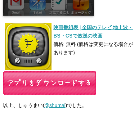
映画番組表 | 全国のテレビ 地上波・
BS・CSで放送の映画
価格: 無料 (価格は変更になる場合が
あります)
以上、しゅうまい(
@shumai
)でした。