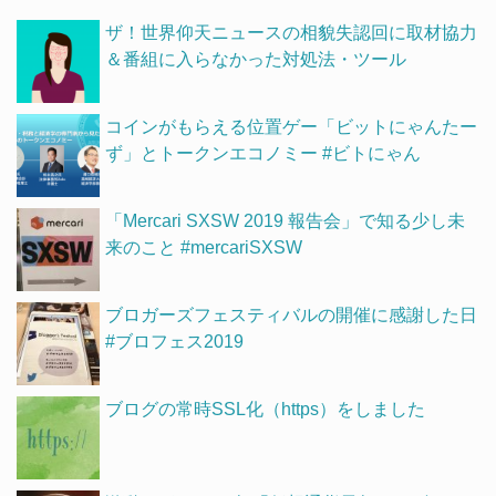
ザ！世界仰天ニュースの相貌失認回に取材協力
＆番組に入らなかった対処法・ツール
コインがもらえる位置ゲー「ビットにゃんたー
ず」とトークンエコノミー #ビトにゃん
「Mercari SXSW 2019 報告会」で知る少し未
来のこと #mercariSXSW
ブロガーズフェスティバルの開催に感謝した日
#ブロフェス2019
ブログの常時SSL化（https）をしました