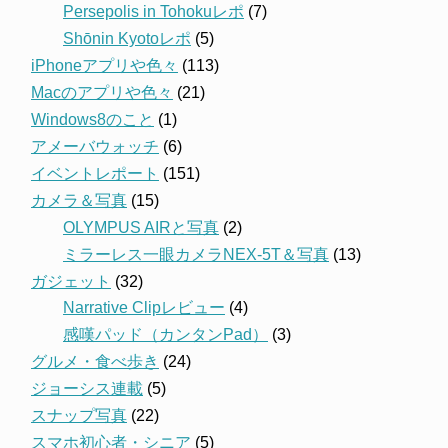
Persepolis in Tohokuレポ
(7)
Shōnin Kyotoレポ
(5)
iPhoneアプリや色々
(113)
Macのアプリや色々
(21)
Windows8のこと
(1)
アメーバウォッチ
(6)
イベントレポート
(151)
カメラ＆写真
(15)
OLYMPUS AIRと写真
(2)
ミラーレス一眼カメラNEX-5T＆写真
(13)
ガジェット
(32)
Narrative Clipレビュー
(4)
感嘆パッド（カンタンPad）
(3)
グルメ・食べ歩き
(24)
ジョーシス連載
(5)
スナップ写真
(22)
スマホ初心者・シニア
(5)