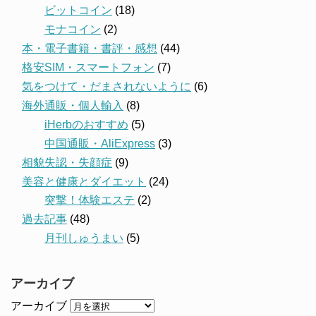
ビットコイン
(18)
モナコイン
(2)
本・電子書籍・書評・感想
(44)
格安SIM・スマートフォン
(7)
気をつけて・だまされないように
(6)
海外通販・個人輸入
(8)
iHerbのおすすめ
(5)
中国通販・AliExpress
(3)
相貌失認・失顔症
(9)
美容と健康とダイエット
(24)
突撃！体験エステ
(2)
過去記事
(48)
月刊しゅうまい
(5)
アーカイブ
アーカイブ