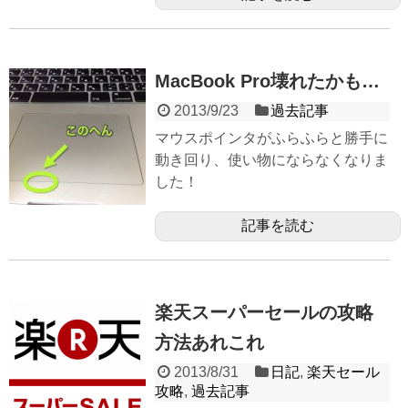
MacBook Pro壊れたかも…
2013/9/23
過去記事
マウスポインタがふらふらと勝手に
動き回り、使い物にならなくなりま
した！
記事を読む
楽天スーパーセールの攻略
方法あれこれ
2013/8/31
日記
,
楽天セール
攻略
,
過去記事