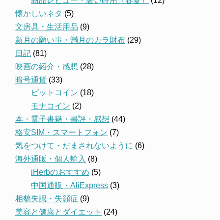
商品レビュー・暑い時用（春夏）
(12)
懐かしいネタ
(5)
文房具・生活用品
(9)
新月の願い事・満月のカラ財布
(29)
日記
(81)
映画の紹介・感想
(28)
暗号通貨
(33)
ビットコイン
(18)
モナコイン
(2)
本・電子書籍・書評・感想
(44)
格安SIM・スマートフォン
(7)
気をつけて・だまされないように
(6)
海外通販・個人輸入
(8)
iHerbのおすすめ
(5)
中国通販・AliExpress
(3)
相貌失認・失顔症
(9)
美容と健康とダイエット
(24)