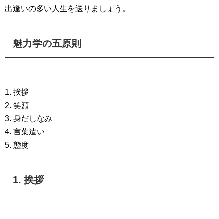
出逢いの多い人生を送りましょう。
魅力学の五原則
1. 挨拶
2. 笑顔
3. 身だしなみ
4. 言葉遣い
5. 態度
1. 挨拶