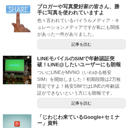
ブロガーや写真愛好家の皆さん、勝
手に写真を使われていますよ
色々言われているバイラルメディア・キ
ュレーションメディアですが私にも関係
があった一件がありました。
記事を読む
LINEモバイルのSIMで年齢認証突
破！LINE@したいユーザーにも朗報
ついにLINEがMVNO（いわゆる格安
SIM）を開始しました！初期段階は2万枚
限定ですよ！格安SIMではLINEの年齢認
証ができないという方にも朗報です。
記事を読む
「じわじわ来ているGoogle+セミナ
ー」資料