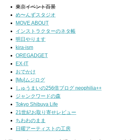
東京イベント百景
め〜んずスタジオ
MOVE ABOUT
インストラクターのネタ帳
明日やります
kira-ism
OREGADGET
EX-IT
おでかけ
[Mu]ムジログ
しゅうまいの256倍ブログ neophilia++
ジャンクワードの森
Tokyo Shibuya Life
21世紀お取り寄せレビュー
ちわわのまま
日曜アーティストの工房