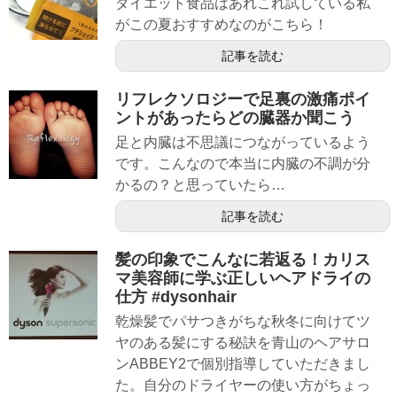
ダイエット食品はあれこれ試している私
がこの夏おすすめなのがこちら！
記事を読む
リフレクソロジーで足裏の激痛ポイ
ントがあったらどの臓器か聞こう
足と内臓は不思議につながっているよう
です。こんなので本当に内臓の不調が分
かるの？と思っていたら…
記事を読む
髪の印象でこんなに若返る！カリス
マ美容師に学ぶ正しいヘアドライの
仕方 #dysonhair
乾燥髪でパサつきがちな秋冬に向けてツ
ヤのある髪にする秘訣を青山のヘアサロ
ンABBEY2で個別指導していただきまし
た。自分のドライヤーの使い方がちょっ