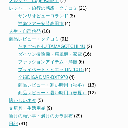
メルマガ「Edge Rank」
(7)
レジャー・旅行の感想・クチコミ
(21)
サンリオピューロランド
(8)
神楽ツアー安芸高田市
(4)
人生・自己啓発
(10)
商品レビュー・クチコミ
(91)
たまごっち4U TAMAGOTCHI 4U
(2)
ダイソン掃除機・扇風機・家電
(16)
ファッションアイテム・洋服
(6)
プライベート・ビエラ UN-10T5
(4)
全録DIGA DMR-BXT970
(4)
商品レビュー・寒い時用（秋冬）
(13)
商品レビュー・暑い時用（春夏）
(12)
懐かしいネタ
(5)
文房具・生活用品
(9)
新月の願い事・満月のカラ財布
(29)
日記
(81)