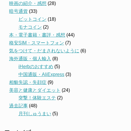
映画の紹介・感想
(28)
暗号通貨
(33)
ビットコイン
(18)
モナコイン
(2)
本・電子書籍・書評・感想
(44)
格安SIM・スマートフォン
(7)
気をつけて・だまされないように
(6)
海外通販・個人輸入
(8)
iHerbのおすすめ
(5)
中国通販・AliExpress
(3)
相貌失認・失顔症
(9)
美容と健康とダイエット
(24)
突撃！体験エステ
(2)
過去記事
(48)
月刊しゅうまい
(5)