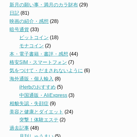
新月の願い事・満月のカラ財布
(29)
日記
(81)
映画の紹介・感想
(28)
暗号通貨
(33)
ビットコイン
(18)
モナコイン
(2)
本・電子書籍・書評・感想
(44)
格安SIM・スマートフォン
(7)
気をつけて・だまされないように
(6)
海外通販・個人輸入
(8)
iHerbのおすすめ
(5)
中国通販・AliExpress
(3)
相貌失認・失顔症
(9)
美容と健康とダイエット
(24)
突撃！体験エステ
(2)
過去記事
(48)
月刊しゅうまい
(5)