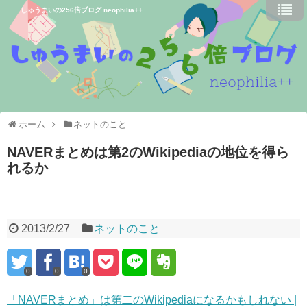
しゅうまいの256倍ブログ neophilia++
ホーム
ネットのこと
NAVERまとめは第2のWikipediaの地位を得ら
れるか
2013/2/27
ネットのこと
0
0
0
「NAVERまとめ」は第二のWikipediaになるかもしれない |