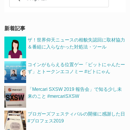
新着記事
ザ！世界仰天ニュースの相貌失認回に取材協力
＆番組に入らなかった対処法・ツール
コインがもらえる位置ゲー「ビットにゃんたー
ず」とトークンエコノミー #ビトにゃん
「Mercari SXSW 2019 報告会」で知る少し未
来のこと #mercariSXSW
ブロガーズフェスティバルの開催に感謝した日
#ブロフェス2019