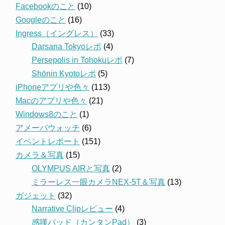
Facebookのこと
(10)
Googleのこと
(16)
Ingress（イングレス）
(33)
Darsana Tokyoレポ
(4)
Persepolis in Tohokuレポ
(7)
Shōnin Kyotoレポ
(5)
iPhoneアプリや色々
(113)
Macのアプリや色々
(21)
Windows8のこと
(1)
アメーバウォッチ
(6)
イベントレポート
(151)
カメラ＆写真
(15)
OLYMPUS AIRと写真
(2)
ミラーレス一眼カメラNEX-5T＆写真
(13)
ガジェット
(32)
Narrative Clipレビュー
(4)
感嘆パッド（カンタンPad）
(3)