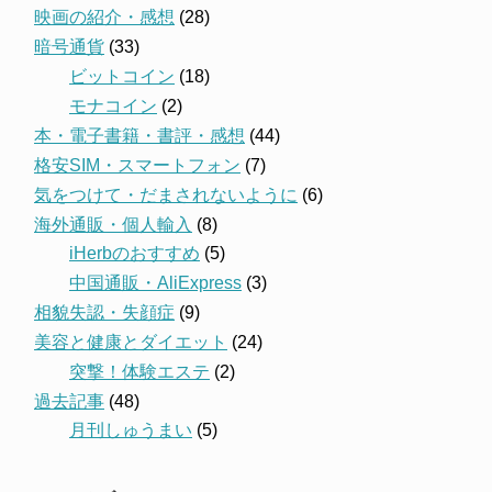
映画の紹介・感想
(28)
暗号通貨
(33)
ビットコイン
(18)
モナコイン
(2)
本・電子書籍・書評・感想
(44)
格安SIM・スマートフォン
(7)
気をつけて・だまされないように
(6)
海外通販・個人輸入
(8)
iHerbのおすすめ
(5)
中国通販・AliExpress
(3)
相貌失認・失顔症
(9)
美容と健康とダイエット
(24)
突撃！体験エステ
(2)
過去記事
(48)
月刊しゅうまい
(5)