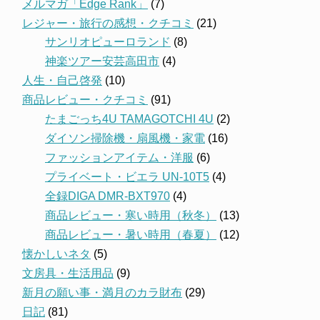
メルマガ「Edge Rank」
(7)
レジャー・旅行の感想・クチコミ
(21)
サンリオピューロランド
(8)
神楽ツアー安芸高田市
(4)
人生・自己啓発
(10)
商品レビュー・クチコミ
(91)
たまごっち4U TAMAGOTCHI 4U
(2)
ダイソン掃除機・扇風機・家電
(16)
ファッションアイテム・洋服
(6)
プライベート・ビエラ UN-10T5
(4)
全録DIGA DMR-BXT970
(4)
商品レビュー・寒い時用（秋冬）
(13)
商品レビュー・暑い時用（春夏）
(12)
懐かしいネタ
(5)
文房具・生活用品
(9)
新月の願い事・満月のカラ財布
(29)
日記
(81)