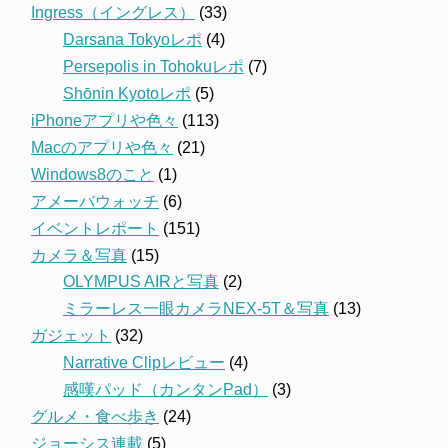
Ingress（イングレス）
(33)
Darsana Tokyoレポ
(4)
Persepolis in Tohokuレポ
(7)
Shōnin Kyotoレポ
(5)
iPhoneアプリや色々
(113)
Macのアプリや色々
(21)
Windows8のこと
(1)
アメーバウォッチ
(6)
イベントレポート
(151)
カメラ＆写真
(15)
OLYMPUS AIRと写真
(2)
ミラーレス一眼カメラNEX-5T＆写真
(13)
ガジェット
(32)
Narrative Clipレビュー
(4)
感嘆パッド（カンタンPad）
(3)
グルメ・食べ歩き
(24)
ジョーシス連載
(5)