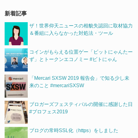
新着記事
ザ！世界仰天ニュースの相貌失認回に取材協力
＆番組に入らなかった対処法・ツール
コインがもらえる位置ゲー「ビットにゃんたー
ず」とトークンエコノミー #ビトにゃん
「Mercari SXSW 2019 報告会」で知る少し未
来のこと #mercariSXSW
ブロガーズフェスティバルの開催に感謝した日
#ブロフェス2019
ブログの常時SSL化（https）をしました