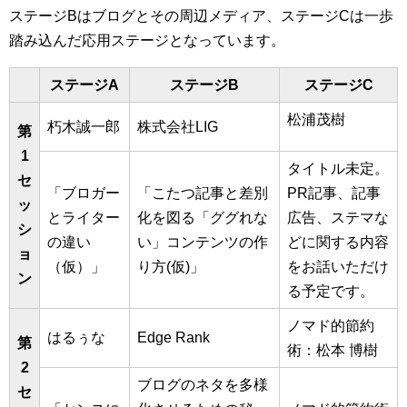
ステージBはブログとその周辺メディア、ステージCは一歩
踏み込んだ応用ステージとなっています。
ステージA
ステージB
ステージC
松浦茂樹
朽木誠一郎
株式会社LIG
第
1
タイトル未定。
セ
「ブロガー
「こたつ記事と差別
PR記事、記事
ッ
とライター
化を図る「ググれな
広告、ステマな
シ
の違い
い」コンテンツの作
どに関する内容
ョ
（仮）」
り方(仮)」
をお話いただけ
ン
る予定です。
ノマド的節約
はるぅな
Edge Rank
第
術：松本 博樹
2
ブログのネタを多様
セ