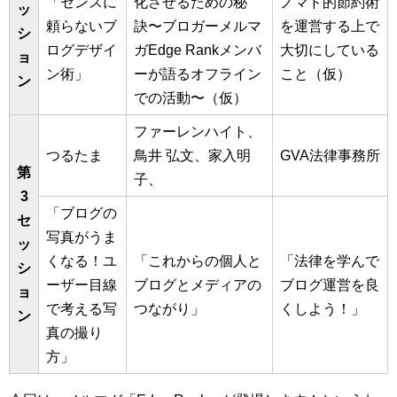
「センスに
化させるための秘
ノマド的節約術
ッ
頼らないブ
訣〜ブロガーメルマ
を運営する上で
シ
ログデザイ
ガEdge Rankメンバ
大切にしている
ョ
ン術」
ーが語るオフライン
こと（仮）
ン
での活動〜（仮）
ファーレンハイト、
つるたま
鳥井 弘文、家入明
GVA法律事務所
第
子、
3
「ブログの
セ
写真がうま
ッ
くなる！ユ
「これからの個人と
「法律を学んで
シ
ーザー目線
ブログとメディアの
ブログ運営を良
ョ
で考える写
つながり」
くしよう！」
ン
真の撮り
方」