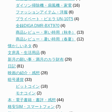
ダイソン掃除機・扇風機・家電
(16)
ファッションアイテム・洋服
(6)
プライベート・ビエラ UN-10T5
(4)
全録DIGA DMR-BXT970
(4)
商品レビュー・寒い時用（秋冬）
(13)
商品レビュー・暑い時用（春夏）
(12)
懐かしいネタ
(5)
文房具・生活用品
(9)
新月の願い事・満月のカラ財布
(29)
日記
(81)
映画の紹介・感想
(28)
暗号通貨
(33)
ビットコイン
(18)
モナコイン
(2)
本・電子書籍・書評・感想
(44)
格安SIM・スマートフォン
(7)