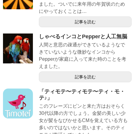
ました。ついでに来年用の年賀状のため
にやっておくことは…
記事を読む
しゃべるインコとPepperと人工無脳
人間と意思の疎通ができているようなで
きていないような微妙なインコから
Pepperが家庭に入って来た時のことを考
えました。
記事を読む
「ティモテ〜ティモテ〜ティ・モ・
テ♪」
このフレーズにピンと来た方はおそらく
30代以降の方でしょう。金髪の美しい少
女が髪をなびかせるCMを覚えている方も
多いのではないかと思います。そのティ