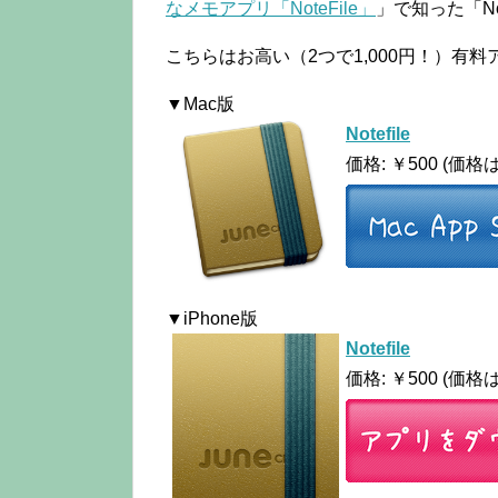
なメモアプリ「NoteFile」
」で知った「No
こちらはお高い（2つで1,000円！）
▼Mac版
Notefile
価格: ￥500 (
▼iPhone版
Notefile
価格: ￥500 (