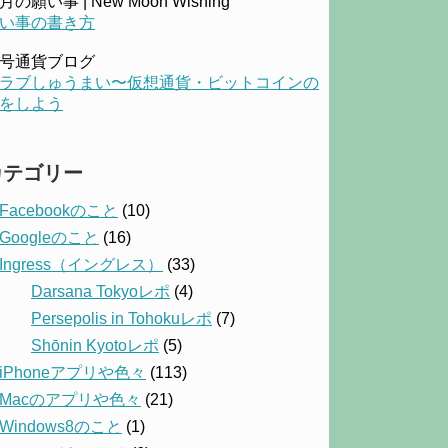
月の願い事 | New Moon Wishing
い事の書き方
号通貨ブログ
ラブしゅうまい〜仮想通貨・ビットコインの
をしよう
カテゴリー
Facebookのこと
(10)
Googleのこと
(16)
Ingress（イングレス）
(33)
Darsana Tokyoレポ
(4)
Persepolis in Tohokuレポ
(7)
Shōnin Kyotoレポ
(5)
iPhoneアプリや色々
(113)
Macのアプリや色々
(21)
Windows8のこと
(1)