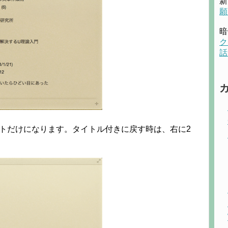
新
願
暗
ク
話
トだけになります。タイトル付きに戻す時は、右に2