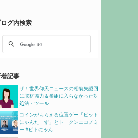
ブログ内検索
新着記事
ザ！世界仰天ニュースの相貌失認回
に取材協力＆番組に入らなかった対
処法・ツール
コインがもらえる位置ゲー「ビット
にゃんたーず」とトークンエコノミ
ー #ビトにゃん