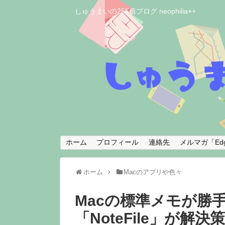
しゅうまいの256倍ブログ neophilia++
ホーム
プロフィール
連絡先
メルマガ「Edg
ホーム
Macのアプリや色々
Macの標準メモが勝
「NoteFile」が解決