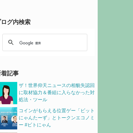
ブログ内検索
新着記事
ザ！世界仰天ニュースの相貌失認回
に取材協力＆番組に入らなかった対
処法・ツール
コインがもらえる位置ゲー「ビット
にゃんたーず」とトークンエコノミ
ー #ビトにゃん