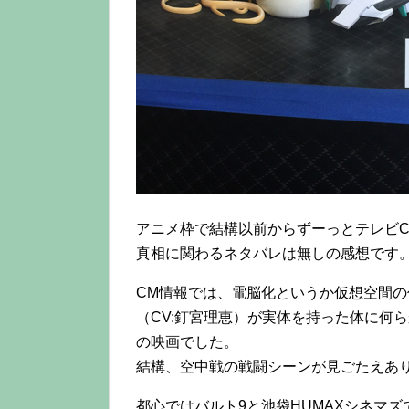
アニメ枠で結構以前からずーっとテレビ
真相に関わるネタバレは無しの感想です
CM情報では、電脳化というか仮想空間
（CV:釘宮理恵）が実体を持った体に何
の映画でした。
結構、空中戦の戦闘シーンが見ごたえあ
都心ではバルト9と池袋HUMAXシネマ