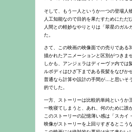
そして、もう一人というか一つの登場人
人工知能なので目的を果たすためにただ
人間との軽妙なやりとりは「翠星のガル
た。
さて、この映画の映像面での売りである3
描かれたアニメーションと区別がつきま
しかも、アンジェラはディーヴァ内では
ルボディはひざ下まである長髪をなびか
普通なら計算や設計の手間が…と思いそ
的でした。
一方、ストーリーは比較的単純というか
一晩寝てしまうと、あれ、何のために誰
このストーリーの記憶薄い感は「スカイ
映像がストーリーを上回りすぎるとこう
この映画には絶対的な悪役は出て来ないし