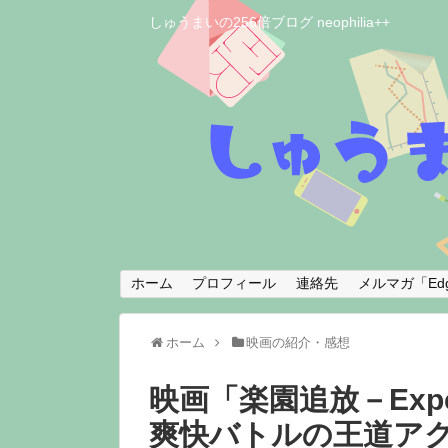
しゅうまいの256倍ブログ neophilia++
ホーム
プロフィール
連絡先
メルマガ「Edg
ホーム
映画の紹介・感想
映画「楽園追放－Expell
爽快バトルの王道アク