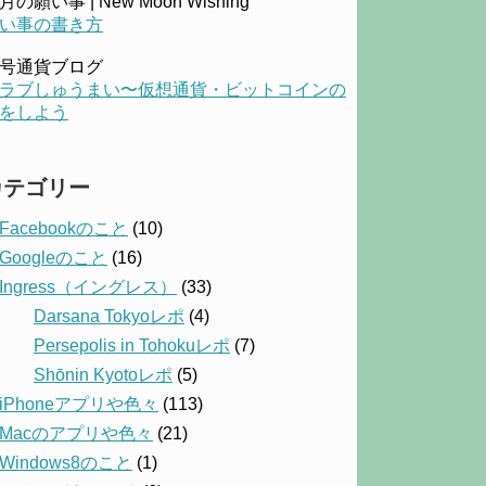
月の願い事 | New Moon Wishing
い事の書き方
号通貨ブログ
ラブしゅうまい〜仮想通貨・ビットコインの
をしよう
カテゴリー
Facebookのこと
(10)
Googleのこと
(16)
Ingress（イングレス）
(33)
Darsana Tokyoレポ
(4)
Persepolis in Tohokuレポ
(7)
Shōnin Kyotoレポ
(5)
iPhoneアプリや色々
(113)
Macのアプリや色々
(21)
Windows8のこと
(1)