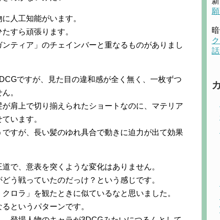
新
願
物に人工知能がいます。
暗
ひたすら頑張ります。
ク
ガンティア」のチェインバーと重なるものがありまし
話
DCGですが、見た目の違和感が全く無く、一枚ずつ
せん。
髪が肩上で切り揃えられたショートなのに、マテリア
せています。
うですが、長い髪のゆれ具合で動きに迫力が出て効果
王道で、意表を突くような変化はありません。
がどう戦っていたのだっけ？という感じです。
・クロラ」を観たときに似ているなと思いました。
なるというパターンです。
、登場人物のキャラが3DCGみたいにつるんとして