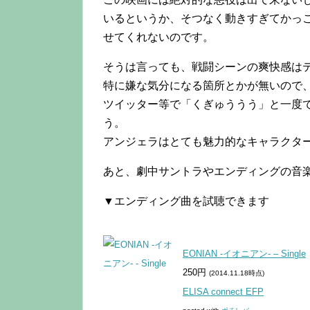
いるというか、そつなく動きすぎてかっ
せてくれないのです。
そうは言っても、戦闘シーンの爽快感は
特に嫌な気分になる箇所とかが無いので
ツイッター等で「くぎゅううう」と一度
う。
アンジェラはとても魅力的なキャラクタ
あと、劇中サントラやエンディングの音
▼エンディング曲を試聴できます
EONIAN -イオニアン- – Single
250円
(2014.11.18時点)
ELISA connect EFP